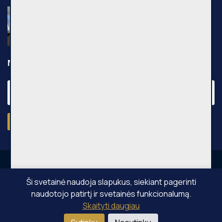
Nuomojamas 2 kambarių butas, Pilaitė,
Pilkalnio g., 36m², 3 aukštas, €750
Pilkalnio g., Vilniaus m.
Naujienraštis
Prenumeruoti
Ši svetainė naudoja slapukus, siekiant pagerinti
naudotojo patirtį ir svetainės funkcionalumą.
OPPA © Visos teisės saugomos 2026
Skaityti daugiau