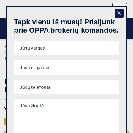
+370 657 44512
LT
Tapk vienu iš mūsų! Prisijunk
prie OPPA brokerių komandos.
Brokeriai
Snieguolė Vaičekauskienė
Nuomojamas biuro patalpos, Naujamiestis, A. Goštauto g.,
18m², 1 aukštas
Nuomojamas biuro patalpos,
Naujamiestis, A. Goštauto g., 18m²,
1 aukštas
Vilniaus m., Naujamiestis, A. Goštauto g.
Išnuomotas