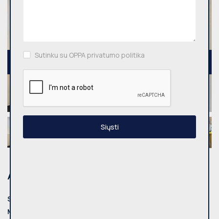
Sutinku su OPPA privatumo politika
Siųsti
Adresas
Savivaldybė:
Vilnius
Miestas:
Vilniaus m.