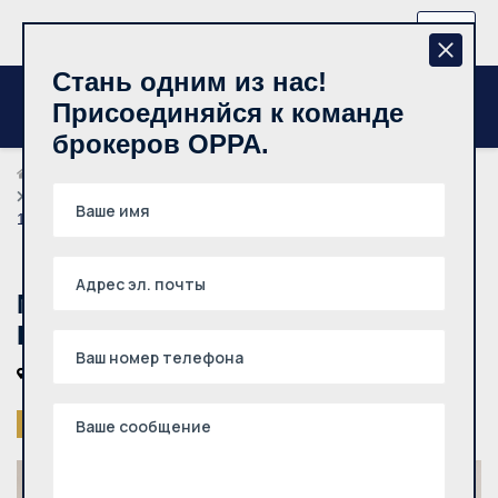
+370 657 44512
RU
Стань одним из нас!
Присоединяйся к команде
брокеров OPPA.
Риелторы
Akvilė Stancelytė
Nuomojamas kotedžas, Verkiai, Popieriaus g., 2 aukštų,
115m², 5a
Nuomojamas kotedžas, Verkiai,
Popieriaus g., 2 aukštų, 115m², 5a
Vilniaus m., Verkiai, Popieriaus g.
Снято