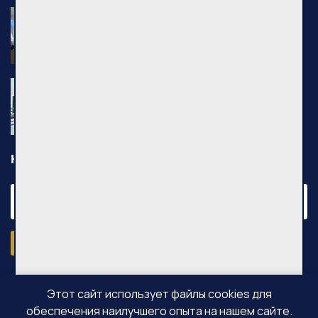
Nuomojamas 2 kambarių butas, Pilaitė,
Pilkalnio g., 36m², 3 aukštas, €750
Pilkalnio g., Vilniaus m.
Nuomojamas 2 kambarių butas, Pašilaičiai,
Leičių g., 54m², 3 aukštas, €640
Leičių g., Vilniaus m.
Новости
Подписаться
Этот сайт использует файлы cookies для
обеспечения наилучшего опыта на нашем сайте.