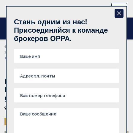
+370 657 44512
RU
Стань одним из нас!
Присоединяйся к команде
брокеров OPPA.
Риелторы
Irmantas Nikitinas
Nuomojamas 1 kambario butas, Karoliniškės, Vido
Maciulevičiaus g., 36m², 5 aukštas
Nuomojamas 1 kambario butas,
Karoliniškės, Vido Maciulevičiaus
g., 36m², 5 aukštas
Vilniaus m., Karoliniškės, Vido Maciulevičiaus g.
Снято