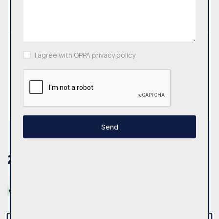
Advanced search
Municipality
I agree with OPPA privacy policy
All
Search
Send
2
Results
Top offers
House, countryside estate, summer
Reset
house