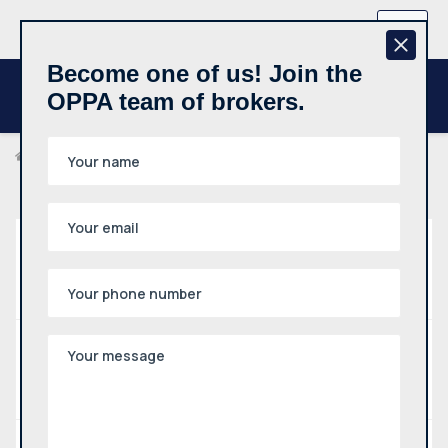
+370 657 44512
EN
Become one of us! Join the
OPPA team of brokers.
Properties
Property
House, Countryside Estate, Summer House
Type
All