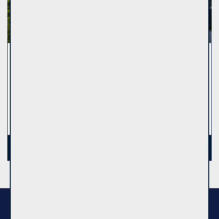
13
Gyvenamasis namas, Aukštieji Paneriai, Vaivorų g., 2 aukštų, 157.55m², 7a, €245000
Vilniaus m., Aukštieji Paneriai, Vaivorų g.
€245000
(1550.63 €/m²)
4
157.55
7
k.
m
a
2
See more
OPPA