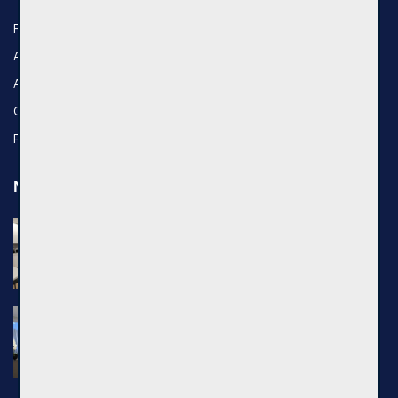
Properties
Agents
About Us
Contact Us
Privacy policy
Newest properties
Nuomojamas 1 kambario butas, Senamiestis,
Kauno g., 25m², 3 aukštas, €500
Kauno g., Vilniaus m.
Nuomojamas 2 kambarių butas, Pilaitė,
Pilkalnio g., 36m², 3 aukštas, €750
Pilkalnio g., Vilniaus m.