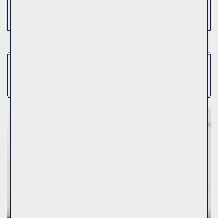
Short-term rent
(0)
Room rent
(2)
Show:
36
Top offer
Residential house
Sale
45