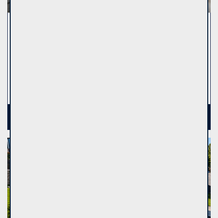
Gyvenamasis namas, Ežero g., 1 aukšto, 204m², 80a, €499000
Molėtų r. sav., Bijutiškio k., Ežero g.
€499000
(2446.08 €/m²)
3
204
80
k.
m
a
2
See more
Top offer
Residential house
Sale