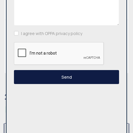
Advanced search
Municipality
I agree with OPPA privacy policy
All
Search
Send
1
Result
Rent
Top offers
Premises
Reset
Type