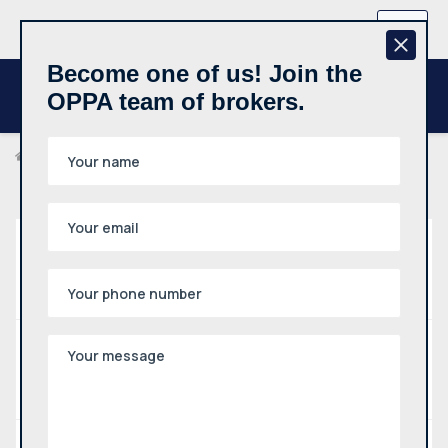
+370 657 44512
EN
Become one of us! Join the
OPPA team of brokers.
Properties
Property
Premises
Type
Rent