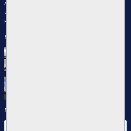
About Us
Contact Us
Privacy policy
Newest properties
Nuomojamas 1 kambario butas, Senamiestis,
Kauno g., 25m², 3 aukštas, €500
Kauno g., Vilniaus m.
Nuomojamas 2 kambarių butas, Pilaitė,
Pilkalnio g., 36m², 3 aukštas, €750
Pilkalnio g., Vilniaus m.
Newsletter