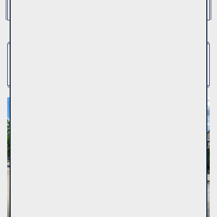
Room rent
(2)
Show:
36
Top offer
Premises
Rent
11