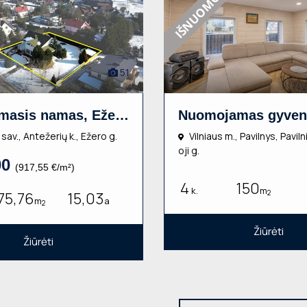
IŠNUOMOTAS
51
Gyvenamasis namas, Ežero g., 2 aukštų, 375.76m², 15.03a, €345000
. sav., Antežerių k., Ežero g.
Vilniaus m., Pavilnys, Pavil
oji g.
00
(917,55 €/m²)
4
150
k.
m
75,76
15,03
2
m
a
2
Žiūrėti
Žiūrėti