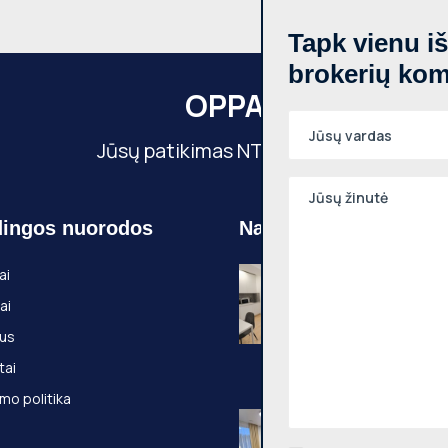
Tapk vienu i
brokerių ko
OPPA
Jūsų patikimas NT partneris
ingos nuorodos
Naujausi objektai
Nuomojamas 1
ai
kambario butas
ai
Senamiestis, K
g., 25m², 3 aukš
us
€500
tai
Kauno g., Vilniaus
mo politika
Nuomojamas 2
kambarių butas