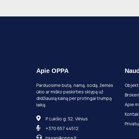
Apie OPPA
Naud
Parduosime butą, namą, sodą, žemės
Objekt
ūkio ar miško paskirties sklypą už
Brokeri
didžiausią kainą per protingai trumpą
Apie m
laiką.
Kontak
P. Lukšio g. 32, Vilnius
Privatu
+370 657 44512
biuras@oppa.lt