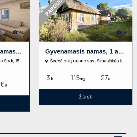
PARDUOTAS
23
19
Nuomojamas gyvenamasis namas, Pavilnys, Pavilnio Sodų 15-oji g., 2 aukštų, 150m², 6a
Gyvenamasis namas, 1 aukšto, 115m², 27a
nio Sodų 15-
Švenčionių rajono sav., Simaniškės k.
3
115
27
k.
m
a
2
6
a
Žiūrėti