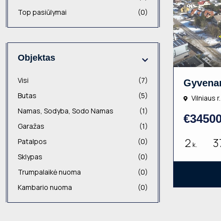
Top pasiūlymai
(0)
Objektas
Visi
(7)
Butas
(5)
Vilniaus r
Namas, Sodyba, Sodo Namas
(1)
€3450
Garažas
(1)
2
3
Patalpos
(0)
k.
Sklypas
(0)
Trumpalaikė nuoma
(0)
Kambario nuoma
(0)