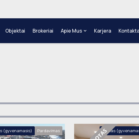
Objektai
Brokeriai
Apie Mus
Karjera
Kontakta
s (gyvenamasis)
Pardavimas
Namas (gyvenamas