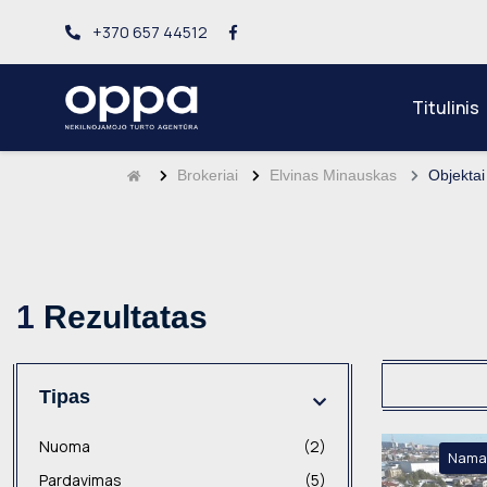
+370 657 44512
Titulinis
Brokeriai
Elvinas Minauskas
Objektai
1
Rezultatas
Tipas
Nuoma
(2)
Nama
Pardavimas
(5)