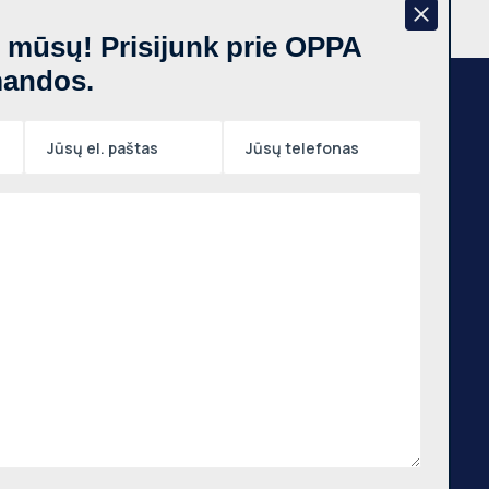
š mūsų! Prisijunk prie OPPA
mandos.
Naujienraštis
,
auno
tas,
Prenumeruoti
 m.
,