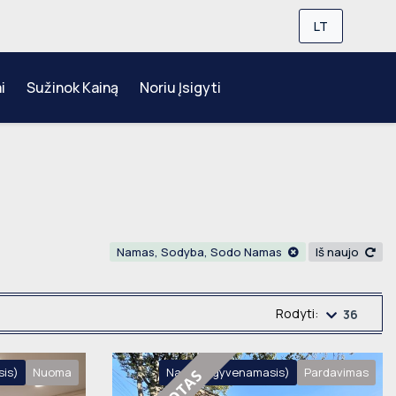
LT
i
Sužinok Kainą
Noriu Įsigyti
Namas, Sodyba, Sodo Namas
Iš naujo
Rodyti:
36
is)
Nuoma
Namas (gyvenamasis)
Pardavimas