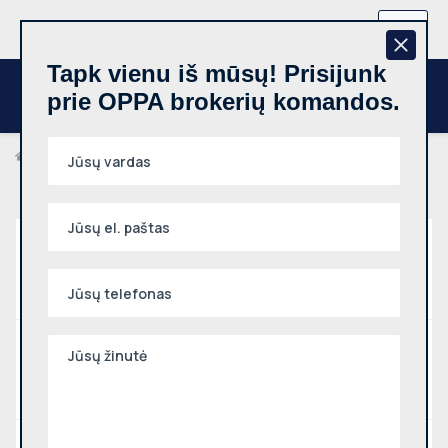
+370 657 44512
LT
Tapk vienu iš mūsų! Prisijunk
prie OPPA brokerių komandos.
Objektai
Objektas
Butas
Tipas
Visi