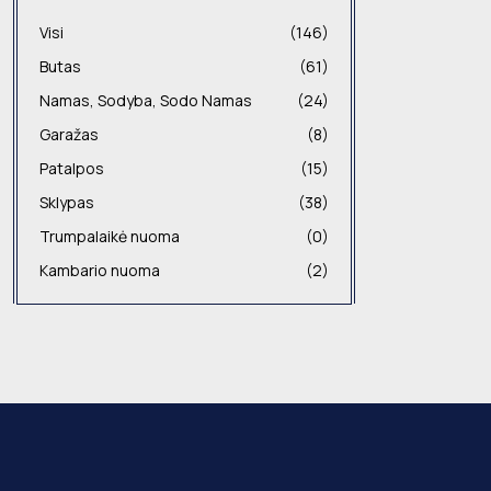
Visi
(146)
Butas
(61)
Namas, Sodyba, Sodo Namas
(24)
Garažas
(8)
Patalpos
(15)
Sklypas
(38)
Trumpalaikė nuoma
(0)
Kambario nuoma
(2)