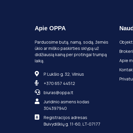
Apie OPPA
Naud
Parduosime butą, namą, sodą, žemės
Objekt
ūkio ar miško paskirties sklypą už
Brokeri
didžiausią kainą per protingai trumpą
Apie m
laiką.
Kontak
P. Lukšio g. 32, Vilnius
Privatu
+370 657 44512
biuras@oppa.lt
Juridinio asmens kodas
304397940
Registracijos adresas
Buivydiškių g. 11-60, LT-07177