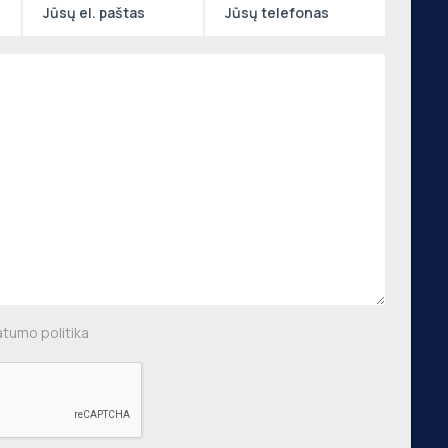
Naujienraštis
,
 g.,
, €750
Prenumeruoti
aus m.
,
ių g.,
, €640
atumo politika
 m.