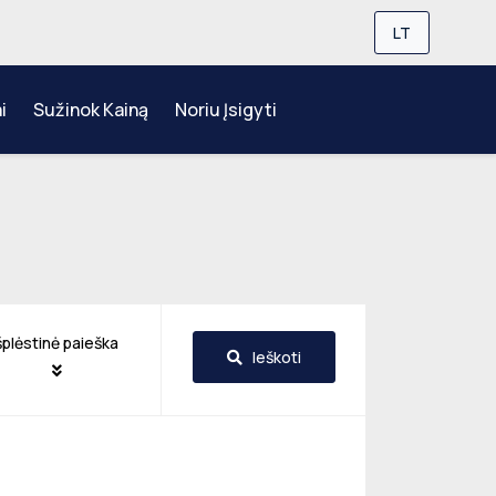
LT
i
Sužinok Kainą
Noriu Įsigyti
šplėstinė paieška
Ieškoti