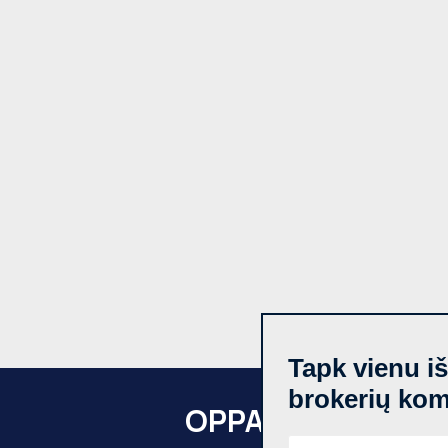
Tapk vienu i
brokerių ko
OPPA