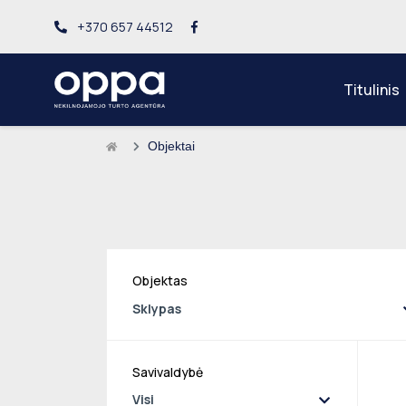
+370 657 44512
Titulinis
Objektai
Objektas
Sklypas
Savivaldybė
Visi