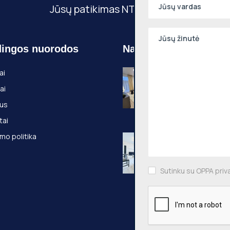
Jūsų patikimas NT partneris
ingos nuorodos
Naujausi objektai
Nuomojamas 2
ai
kambarių butas
ai
Pilaitė, Pilkalnio
36m², 3 aukštas
us
Pilkalnio g., Vilni
tai
mo politika
Nuomojamas 2
kambarių butas
Pašilaičiai, Leič
54m², 3 aukštas
Sutinku su OPPA priv
Leičių g., Vilniaus