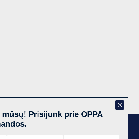
š mūsų! Prisijunk prie OPPA
mandos.