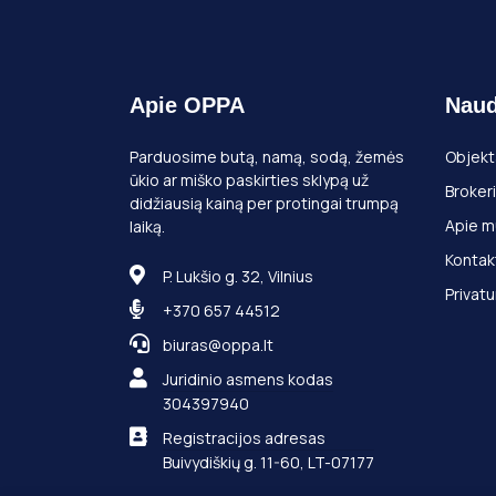
Apie OPPA
Naud
Parduosime butą, namą, sodą, žemės
Objekt
ūkio ar miško paskirties sklypą už
Brokeri
didžiausią kainą per protingai trumpą
Apie m
laiką.
Kontak
P. Lukšio g. 32, Vilnius
Privatu
+370 657 44512
biuras@oppa.lt
Juridinio asmens kodas
304397940
Registracijos adresas
Buivydiškių g. 11-60, LT-07177