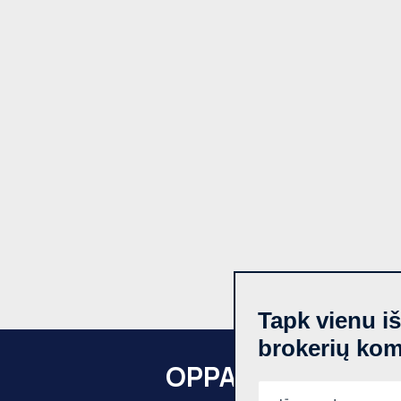
Tapk vienu i
brokerių ko
OPPA