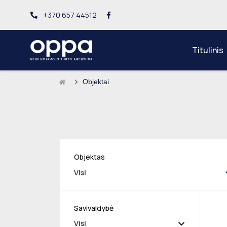
+370 657 44512
Titulinis
Objektai
Objektas
Visi
Savivaldybė
Visi