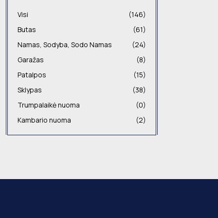
Visi
(146)
Butas
(61)
Namas, Sodyba, Sodo Namas
(24)
Garažas
(8)
Patalpos
(15)
Sklypas
(38)
Trumpalaikė nuoma
(0)
Kambario nuoma
(2)