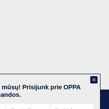
š mūsų! Prisijunk prie OPPA
mandos.