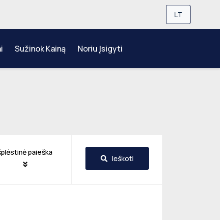
LT
i
Sužinok Kainą
Noriu Įsigyti
šplėstinė paieška
Ieškoti