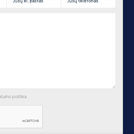
Naujienraštis
,
 g.,
, €750
Prenumeruoti
aus m.
,
ių g.,
, €640
atumo politika
 m.