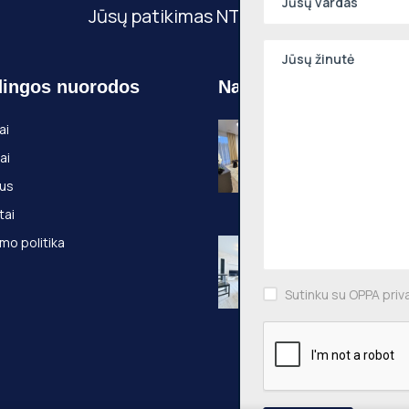
Jūsų patikimas NT partneris
ingos nuorodos
Naujausi objektai
Nuomojamas 2
ai
kambarių butas
ai
Pilaitė, Pilkalnio
36m², 3 aukštas
us
Pilkalnio g., Vilni
tai
mo politika
Nuomojamas 2
kambarių butas
Pašilaičiai, Leič
54m², 3 aukštas
Sutinku su OPPA priv
Leičių g., Vilniaus