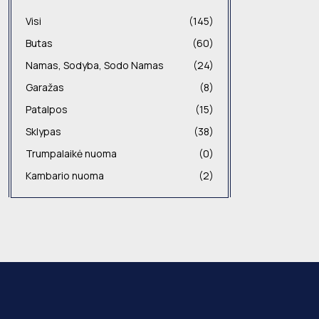
Visi
(145)
Butas
(60)
Namas, Sodyba, Sodo Namas
(24)
Garažas
(8)
Patalpos
(15)
Sklypas
(38)
Trumpalaikė nuoma
(0)
Kambario nuoma
(2)