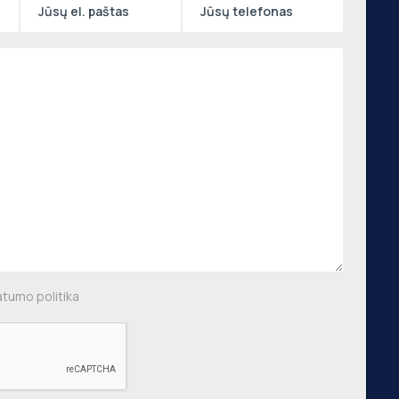
Naujienraštis
,
 g.,
, €750
Prenumeruoti
aus m.
,
ių g.,
, €640
atumo politika
 m.