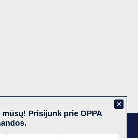
š mūsų! Prisijunk prie OPPA
mandos.