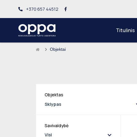
+370 657 44512
Titulinis
Objektai
Objektas
Sklypas
Savivaldybė
Visi