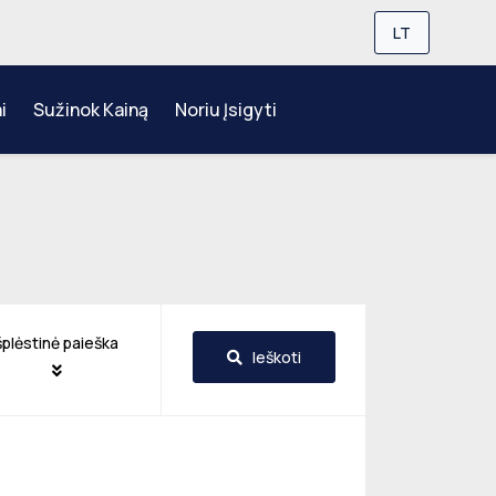
LT
i
Sužinok Kainą
Noriu Įsigyti
šplėstinė paieška
Ieškoti