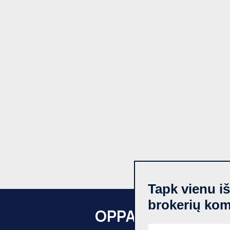
Tapk vienu i
brokerių ko
OPPA