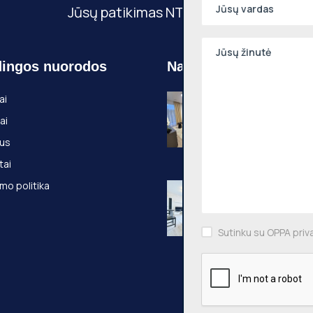
Jūsų patikimas NT partneris
ingos nuorodos
Naujausi objektai
Nuomojamas 2
ai
kambarių butas
ai
Pilaitė, Pilkalnio
36m², 3 aukštas
us
Pilkalnio g., Vilni
tai
mo politika
Nuomojamas 2
kambarių butas
Pašilaičiai, Leič
54m², 3 aukštas
Sutinku su OPPA priv
Leičių g., Vilniaus