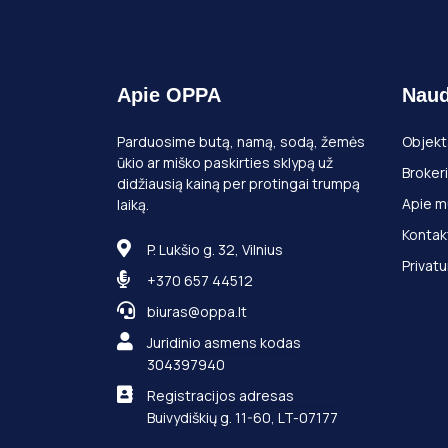
Apie OPPA
Naud
Parduosime butą, namą, sodą, žemės
Objekt
ūkio ar miško paskirties sklypą už
Brokeri
didžiausią kainą per protingai trumpą
Apie m
laiką.
Kontak
P. Lukšio g. 32, Vilnius
Privatu
+370 657 44512
biuras@oppa.lt
Juridinio asmens kodas
304397940
Registracijos adresas
Buivydiškių g. 11-60, LT-07177