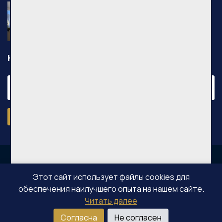
Nuomojamas 2 kambarių butas, Pilaitė,
Pilkalnio g., 36m², 3 aukštas, €750
Pilkalnio g., Vilniaus m.
Новости
Подписаться
Этот сайт использует файлы cookies для
обеспечения наилучшего опыта на нашем сайте.
OPPA © Все права защищены 2026
Читать далее
Согласна
Не согласен