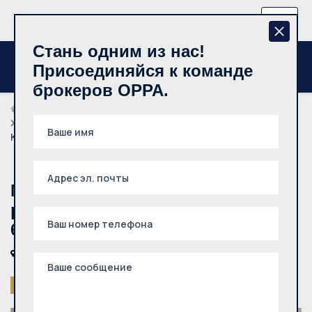
+370 657 44512
RU
Стань одним из нас!
Присоединяйся к команде
брокеров OPPA.
Риелторы
Karolis Petraitis
Nuomojamas prekybos ir paslaugų patalpos, Šnipiškės,
Kalvarijų g., 65m², 1 aukštas
Nuomojamas prekybos ir paslaugų
patalpos, Šnipiškės, Kalvarijų g.,
65m², 1 aukštas
Vilniaus m., Šnipiškės, Kalvarijų g.
Снято