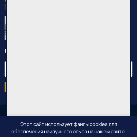
Pilkalnio g., Vilniaus m.
Nuomojamas 2 kambarių butas, Pašilaičiai,
Leičių g., 54m², 3 aukštas, €640
Leičių g., Vilniaus m.
Новости
Подписаться
Этот сайт использует файлы cookies для
обеспечения наилучшего опыта на нашем сайте.
OPPA © Все права защищены 2026