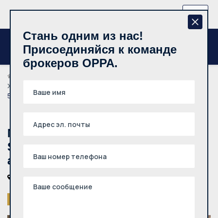
+370 657 44512
RU
Стань одним из нас!
Присоединяйся к команде
брокеров OPPA.
Риелторы
Karolis Petraitis
Nuomojamas 2 kambarių butas, Senamiestis, Gedimino pr.,
55m², 4 aukštas
Nuomojamas 2 kambarių butas,
Senamiestis, Gedimino pr., 55m², 4
aukštas
Vilniaus m., Senamiestis, Gedimino pr.
Снято