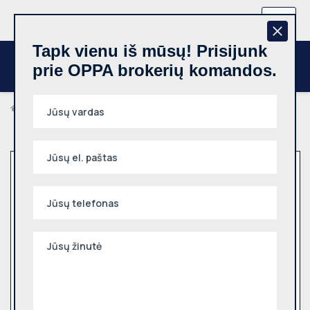
+370 657 44512
LT
Tapk vienu iš mūsų! Prisijunk
prie OPPA brokerių komandos.
Brokeriai
Karolis Petraitis