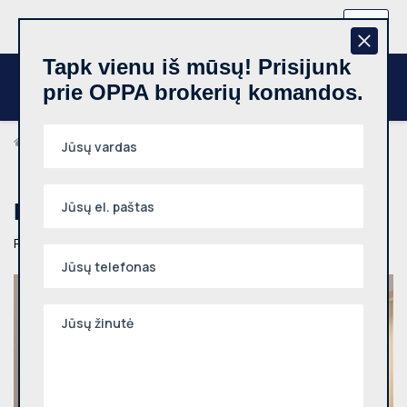
+370 657 44512
LT
Tapk vienu iš mūsų! Prisijunk
prie OPPA brokerių komandos.
Noriu įsigyti
Norite įsigyti ?
Parašykite mums ko būtent ieškote ir mes su jumis susieksime