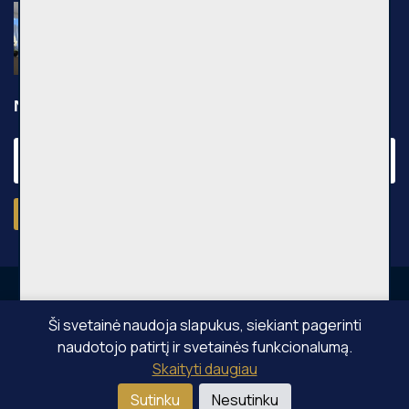
Nuomojamas 2 kambarių butas, Pilaitė,
Pilkalnio g., 36m², 3 aukštas, €750
Pilkalnio g., Vilniaus m.
Naujienraštis
Prenumeruoti
Ši svetainė naudoja slapukus, siekiant pagerinti
naudotojo patirtį ir svetainės funkcionalumą.
OPPA © Visos teisės saugomos 2026
Skaityti daugiau
Sutinku
Nesutinku