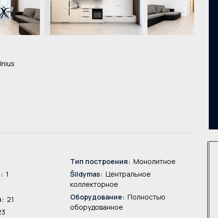
lnius
Тип построения:
Монолитное
:
1
Šildymas:
Центральное
коллекторное
Оборудование:
Полностью
:
21
оборудованное
23