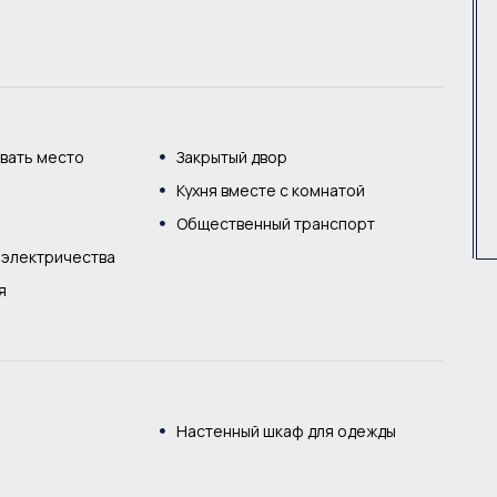
вать место
Закрытый двор
Кухня вместе с комнатой
Общественный транспорт
 электричества
я
Настенный шкаф для одежды