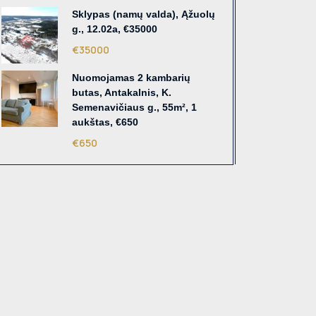
Sklypas (namų valda), Ąžuolų
g., 12.02a, €35000
€35000
Nuomojamas 2 kambarių
butas, Antakalnis, K.
Semenavičiaus g., 55m², 1
aukštas, €650
€650