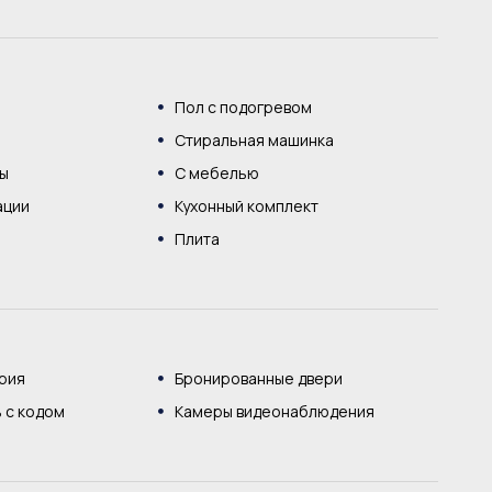
Пол с подогревом
Стиральная машинка
бы
С мебелью
ации
Кухонный комплект
Плита
рия
Бронированные двери
 с кодом
Камеры видеонаблюдения