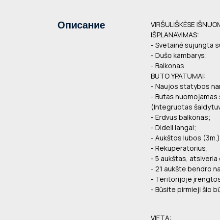
Описание
VIRŠULIŠKĖSE IŠNUO
IŠPLANAVIMAS:
- Svetainė sujungta s
- Dušo kambarys;
- Balkonas.
BUTO YPATUMAI:
- Naujos statybos n
- Butas nuomojamas su
(Integruotas šaldytuv
- Erdvus balkonas;
- Dideli langai;
- Aukštos lubos (3m.)
- Rekuperatorius;
- 5 aukštas, atsiveri
- 21 aukšte bendro n
- Teritorijoje įrengt
- Būsite pirmieji šio 
VIETA: