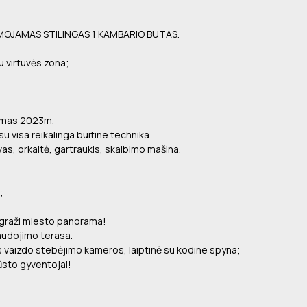
MOJAMAS STILINGAS 1 KAMBARIO BUTAS.
u virtuvės zona;
amas 2023m.
 visa reikalinga buitine technika
as, orkaitė, gartraukis, skalbimo mašina.
;
a graži miesto panorama!
audojimo terasa.
os vaizdo stebėjimo kameros, laiptinė su kodine spyna;
būsto gyventojai!