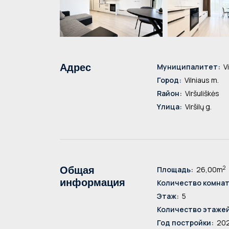
Адрес
Mуниципалитет:
Vi
Город:
Vilniaus m.
Rайон:
Viršuliškės
Yлица:
Viršilų g.
2
Общая
Площадь:
26,00m
информация
Количество комнат
Этаж:
5
Количество этажей
Год постройки:
20