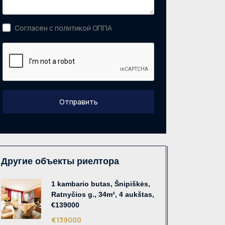
Согласен с политикой ОППА
Отправить
Другие объекты риелтора
1 kambario butas, Šnipiškės,
Ratnyčios g., 34m², 4 aukštas,
€139000
€139000