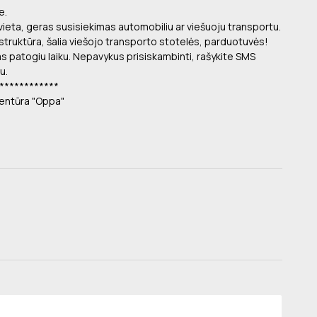
e.
 vieta, geras susisiekimas automobiliu ar viešuoju transportu.
rastruktūra, šalia viešojo transporto stotelės, parduotuvės!
ms patogiu laiku. Nepavykus prisiskambinti, rašykite SMS
u.
************
entūra "Oppa"