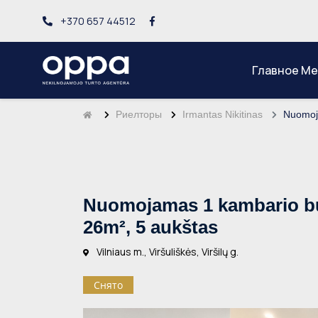
+370 657 44512
Главное М
Риелторы
Irmantas Nikitinas
Nuomoja
Nuomojamas 1 kambario buta
26m², 5 aukštas
Vilniaus m., Viršuliškės, Viršilų g.
Снято