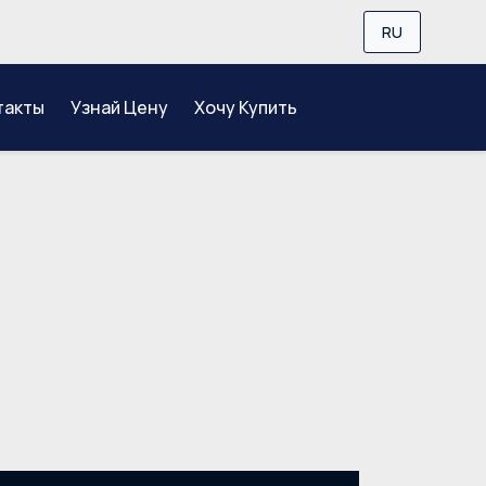
RU
такты
Узнай Цену
Xочу Купить