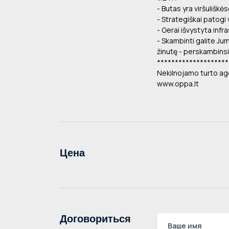
- Butas yra viršuliškės
- Strategiškai patogi
- Gerai išvystyta inf
- Skambinti galite Ju
žinutę - perskambinsi
********************
Nekilnojamo turto ag
www.oppa.lt
Цена
Договориться