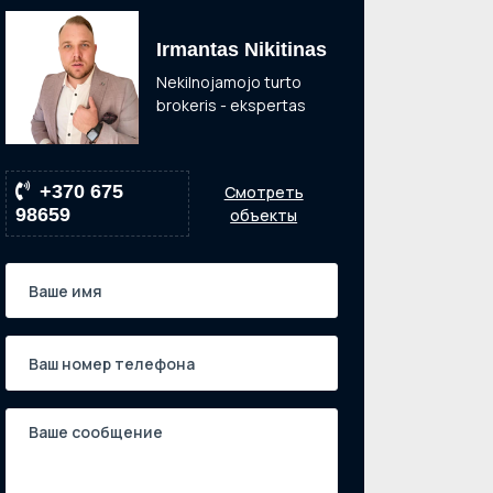
Irmantas Nikitinas
Nekilnojamojo turto
brokeris - ekspertas
+370 675
Смотреть
98659
объекты