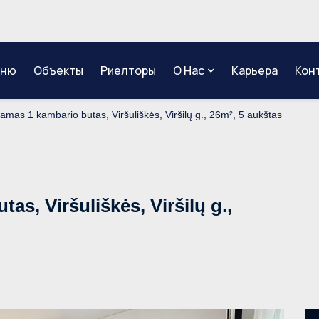
еню
Объекты
Риелторы
О Нас
Карьера
Кон
mas 1 kambario butas, Viršuliškės, Viršilų g., 26m², 5 aukštas
s, Viršuliškės, Viršilų g.,