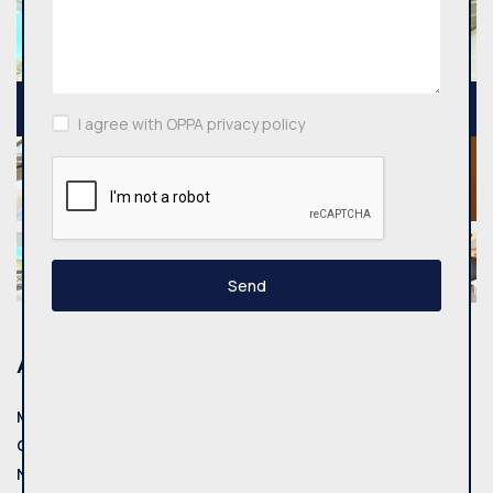
I agree with OPPA privacy policy
Send
Address
Municipality:
Vilnius
City:
Vilniaus m.
Neighborhood:
Žirmūnai