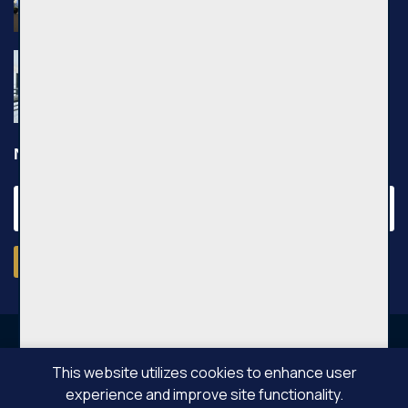
Pilkalnio g., Vilniaus m.
Nuomojamas 2 kambarių butas, Pašilaičiai,
Leičių g., 54m², 3 aukštas, €640
Leičių g., Vilniaus m.
Newsletter
Subscribe
This website utilizes cookies to enhance user
experience and improve site functionality.
OPPA © All rights reserved 2026