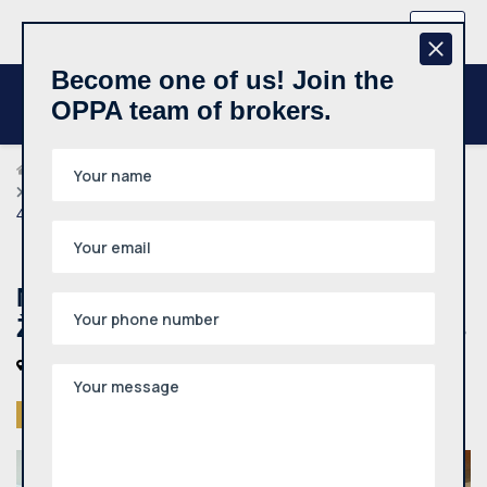
+370 657 44512
EN
Become one of us! Join the
OPPA team of brokers.
Agents
Akvilė Stancelytė
Nuomojamas 2 kambarių butas, Žirmūnai, Sporto g., 45m²,
4 aukštas
Nuomojamas 2 kambarių butas,
Žirmūnai, Sporto g., 45m², 4 aukštas
Vilniaus m., Žirmūnai, Sporto g.
Rented