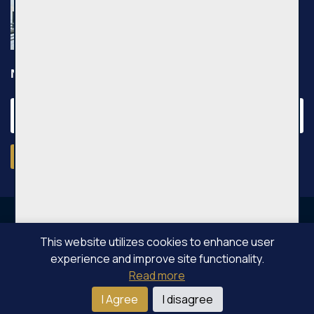
Leičių g., 54m², 3 aukštas, €640
Leičių g., Vilniaus m.
Newsletter
Subscribe
This website utilizes cookies to enhance user
experience and improve site functionality.
OPPA © All rights reserved 2026
Read more
I Agree
I disagree