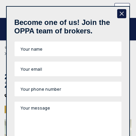
+370 657 44512
EN
Become one of us! Join the
OPPA team of brokers.
Agents
Akvilė Stancelytė
2 kambarių butas, Žirmūnai, Žirmūnų g., 60.04m², 1 aukštas
2 kambarių butas, Žirmūnai,
Žirmūnų g., 60.04m², 1 aukštas
Vilniaus m., Žirmūnai, Žirmūnų g.
Sold