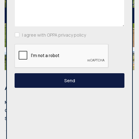
I agree with OPPA privacy policy
Send
Address
Municipality:
Trakų r. sav.
County:
Mikniškių k.
Street:
Grybų g.