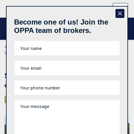
+370 657 44512
EN
Become one of us! Join the
OPPA team of brokers.
Agents
Rimas Sapitavičius
Sklypas (namų valda), Grybų g., 67a
Sklypas (namų valda), Grybų g., 67a
Trakų r. sav., Mikniškių k., Grybų g.
Sold