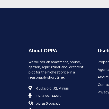
About OPPA
Usef
We will sell an apartment, house,
Proper
garden, agricultural land, or forest
Agent
plot for the highest price in a
About
reasonably short time.
Contac
P. Lukšio g. 32, Vilnius
Privacy
+370 657 44512
biuras@oppa.lt