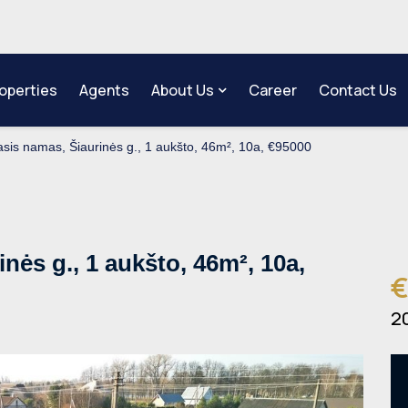
operties
Agents
About Us
Career
Contact Us
is namas, Šiaurinės g., 1 aukšto, 46m², 10a, €95000
ės g., 1 aukšto, 46m², 10a,
€
2