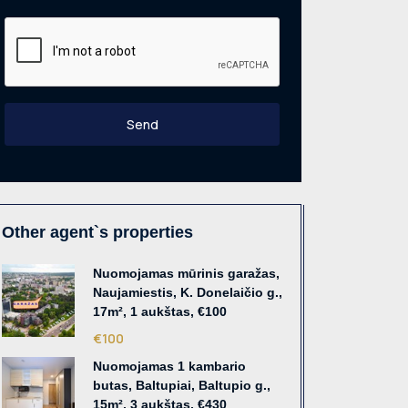
Send
Other agent`s properties
Nuomojamas mūrinis garažas,
Naujamiestis, K. Donelaičio g.,
17m², 1 aukštas, €100
€100
Nuomojamas 1 kambario
butas, Baltupiai, Baltupio g.,
15m², 3 aukštas, €430