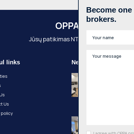
Become one o
brokers.
OPPA
Jūsų patikimas NT partneris
ul links
Newest properties
Nuomojamas 1
ties
kambario butas
s
Senamiestis, K
g., 25m², 3 aukš
 Us
€500
t Us
Kauno g., Vilniaus
 policy
Nuomojamas 2
kambarių butas
Pilaitė, Pilkalnio
I agree with OPPA pri