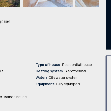
 r. sav.
Type of house:
Residential house
 a
Heating system:
Aerothermal
Water:
City water system
Equipment:
Fully equipped
r-framed house
1