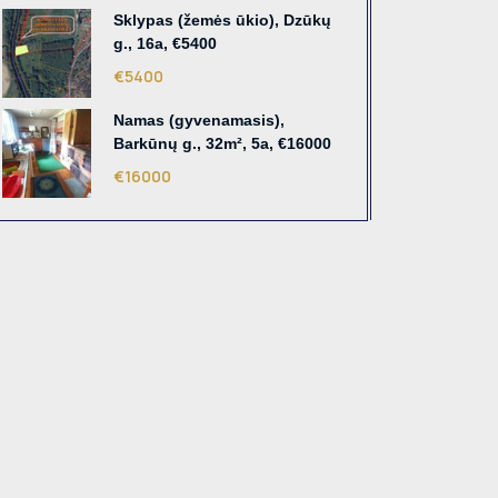
Sklypas (žemės ūkio), Dzūkų
g., 16a, €5400
€5400
Namas (gyvenamasis),
Barkūnų g., 32m², 5a, €16000
€16000