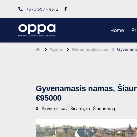
+370 657 44512
Home
Pr
Agents
Rimas Sapitavičius
Gyvenamas
Gyvenamasis namas, Šiaurin
€95000
Širvintų r. sav., Širvintų m., Šiaurinės g.