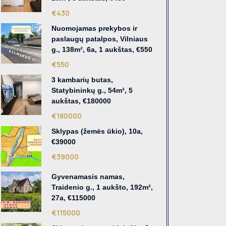
€430
Nuomojamas prekybos ir
paslaugų patalpos, Vilniaus
g., 138m², 6a, 1 aukštas, €550
€550
3 kambarių butas,
Statybininkų g., 54m², 5
aukštas, €180000
€180000
Sklypas (žemės ūkio), 10a,
€39000
€39000
Gyvenamasis namas,
Traidenio g., 1 aukšto, 192m²,
27a, €115000
€115000