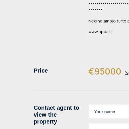
********************
*******
Nekilnojamojo turto
www.oppa.lt
€95000
Price
(2
Contact agent to
view the
property