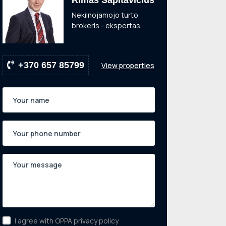
Rimas Sapitavičius
Nekilnojamojo turto
brokeris - ekspertas
+370 657 85799
View properties
I agree with OPPA privacy policy