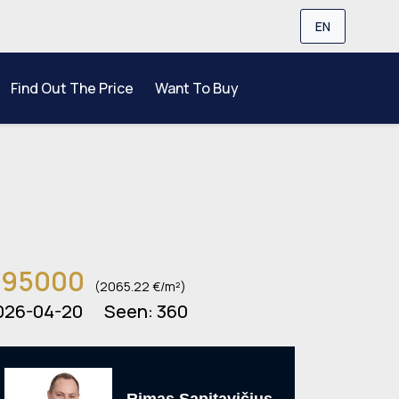
EN
Find Out The Price
Want To Buy
95000
(2065.22 €/m²)
026-04-20
Seen:
360