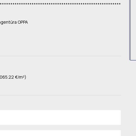
*********************************************************
 agentūra OPPA
065.22 €/m²)