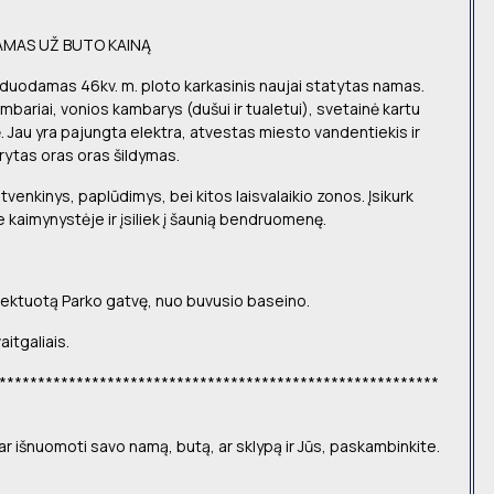
NAMAS UŽ BUTO KAINĄ
duodamas 46kv. m. ploto karkasinis naujai statytas namas.
mbariai, vonios kambarys (dušui ir tualetui), svetainė kartu
ė. Jau yra pajungta elektra, atvestas miesto vandentiekis ir
arytas oras oras šildymas.
i tvenkinys, paplūdimys, bei kitos laisvalaikio zonos. Įsikurk
kaimynystėje ir įsiliek į šaunią bendruomenę.
ektuotą Parko gatvę, nuo buvusio baseino.
aitgaliais.
*********************************************************
 ar išnuomoti savo namą, butą, ar sklypą ir Jūs, paskambinkite.