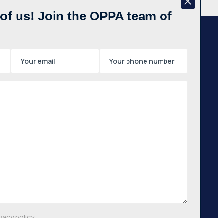
f us! Join the OPPA team of
Newsletter
,
auno
tas,
Subscribe
 m.
,
 g.,
vacy policy