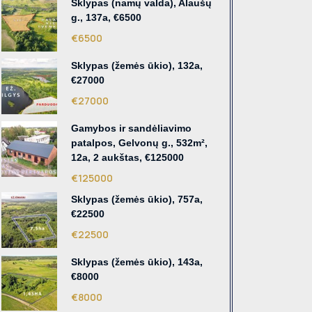
Sklypas (namų valda), Alaušų
g., 137a, €6500
€6500
Sklypas (žemės ūkio), 132a,
€27000
€27000
Gamybos ir sandėliavimo
patalpos, Gelvonų g., 532m²,
12a, 2 aukštas, €125000
€125000
Sklypas (žemės ūkio), 757a,
€22500
€22500
Sklypas (žemės ūkio), 143a,
€8000
€8000