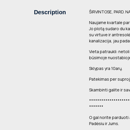
Description
ŠIRVINTOSE, PARD. 
Naujame kvartale par
Jo plotą sudaro du ka
su virtuve ir antresol
kanalizacija, jau pad
Vieta patraukli: netol
būsimoje nuostabioje 
Sklypas yra 10arų.
Patekimas per suproj
Skambinti galite ir sav
********************
*******
O gal norite parduoti
Padėsiu ir Jums.