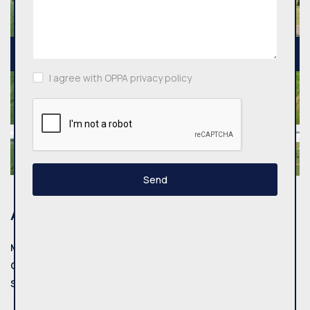
I agree with OPPA privacy policy
Send
Address
Municipality:
Vilniaus r. sav.
County:
Vindžiūnų k.
Street:
Pasienio g.