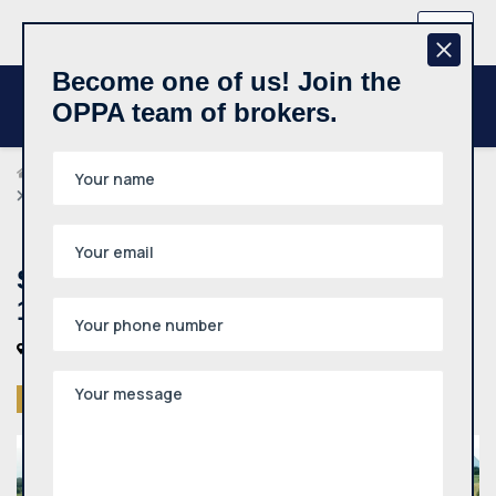
+370 657 44512
EN
Become one of us! Join the
OPPA team of brokers.
Agents
Vaclav Sedlikovski
Sklypas (namų valda), Pasienio g., 14a
Sklypas (namų valda), Pasienio g.,
14a
Vilniaus r. sav., Vindžiūnų k., Pasienio g.
Sold