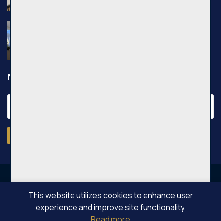
Nuomojamas 2 kambarių butas, Pilaitė,
Pilkalnio g., 36m², 3 aukštas, €750
Pilkalnio g., Vilniaus m.
Newsletter
Subscribe
This website utilizes cookies to enhance user
experience and improve site functionality.
OPPA © All rights reserved 2026
Read more