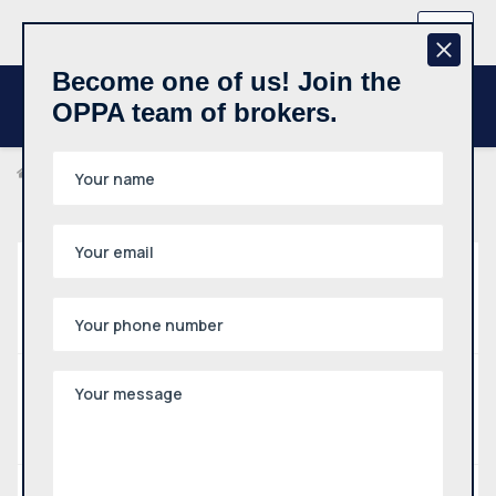
+370 657 44512
EN
Become one of us! Join the
OPPA team of brokers.
Properties
Property
Land Plot
Type
Rent