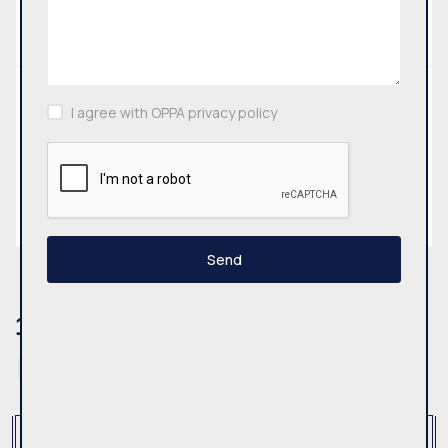
Advanced search
Municipality
I agree with OPPA privacy policy
All
Search
Send
1
Result
Rent
Land plot
Reset
Type