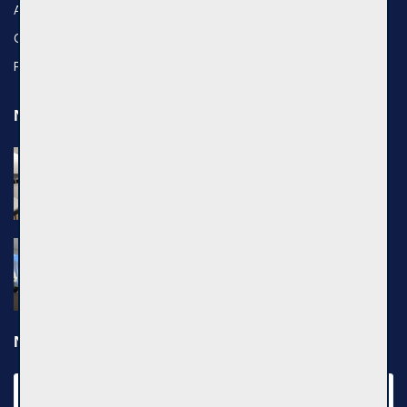
About Us
Contact Us
Privacy policy
Newest properties
Nuomojamas 1 kambario butas, Senamiestis,
Kauno g., 25m², 3 aukštas, €500
Kauno g., Vilniaus m.
Nuomojamas 2 kambarių butas, Pilaitė,
Pilkalnio g., 36m², 3 aukštas, €750
Pilkalnio g., Vilniaus m.
Newsletter