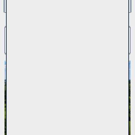
Room rent
(2)
Show:
36
Land plot
Rent
5