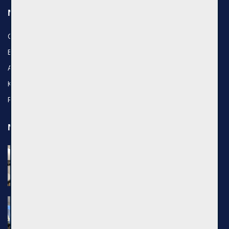
Naudingos nuorodos
Objektai
Brokeriai
Apie mus
Kontaktai
Privatumo politika
Naujausi objektai
Nuomojamas 1 kambario butas, Senamiestis,
Kauno g., 25m², 3 aukštas, €500
Kauno g., Vilniaus m.
Nuomojamas 2 kambarių butas, Pilaitė,
Pilkalnio g., 36m², 3 aukštas, €750
Pilkalnio g., Vilniaus m.