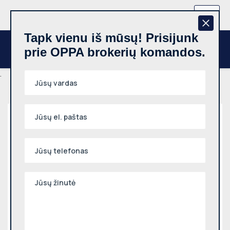
+370 657 44512
LT
Tapk vienu iš mūsų! Prisijunk
prie OPPA brokerių komandos.
.