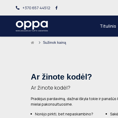
+370 657 44512
Titulinis
Sužinok kainą
Ar žinote kodėl?
Ar žinote kodėl?
Pradėjus pardavimą, dažnai iškyla tokie ir panašūs 
mielai pakonsultuosime.
Norėjo pirkti, bet nepaskambino?
Sakė