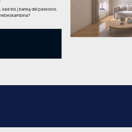
?
, kad eis į banką dėl paskolos,
 nebeskambina?