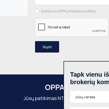
Sutinku su OPPA privatumo politika
Siųsti
Tapk vienu i
brokerių ko
OPPA
Jūsų patikimas NT partneris