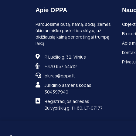
Apie OPPA
Naud
Parduosime butą, namą, sodą, žemės
Objekt
ūkio ar miško paskirties sklypą už
Brokeri
didžiausią kainą per protingai trumpą
Apie m
laiką.
Kontak
P. Lukšio g. 32, Vilnius
Privatu
+370 657 44512
biuras@oppa.lt
Juridinio asmens kodas
304397940
Registracijos adresas
Buivydiškių g. 11-60, LT-07177