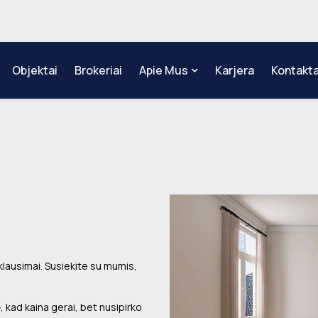
Objektai
Brokeriai
Apie Mus
Karjera
Kontakta
klausimai. Susiekite su mumis,
, kad kaina gerai, bet nusipirko