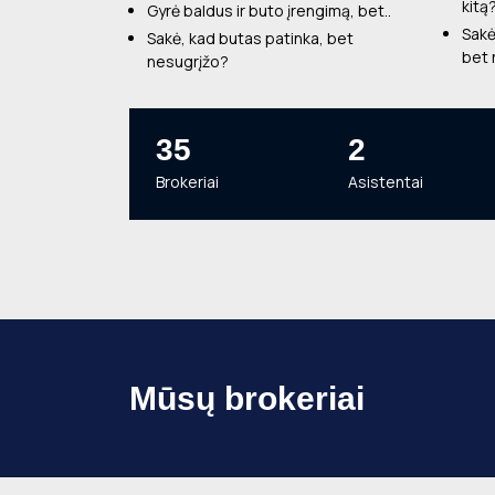
kitą
Gyrė baldus ir buto įrengimą, bet..
Sakė
Sakė, kad butas patinka, bet
bet
nesugrįžo?
35
2
Brokeriai
Asistentai
Mūsų brokeriai