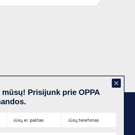
š mūsų! Prisijunk prie OPPA
mandos.