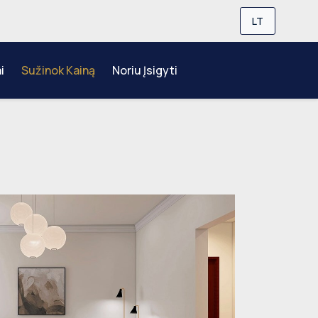
LT
i
Sužinok Kainą
Noriu Įsigyti