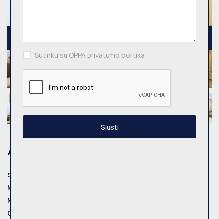
Sutinku su OPPA privatumo politika
Siųsti
Adresas
Savivaldybė:
Vilnius
Miestas:
Vilniaus m.
Mikrorajonas:
Šnipiškės
Gatvė:
Rinktinės g.