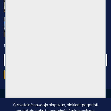
Kauno g., Vilniaus m.
Nuomojamas 2 kambarių butas, Pilaitė,
Pilkalnio g., 36m², 3 aukštas, €750
Pilkalnio g., Vilniaus m.
Naujienraštis
Prenumeruoti
Ši svetainė naudoja slapukus, siekiant pagerinti
naudotojo patirtį ir svetainės funkcionalumą.