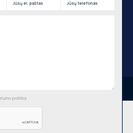
,
ių g.,
, €640
 m.
OPPA © Visos teisės saugomos 2026
atumo politika