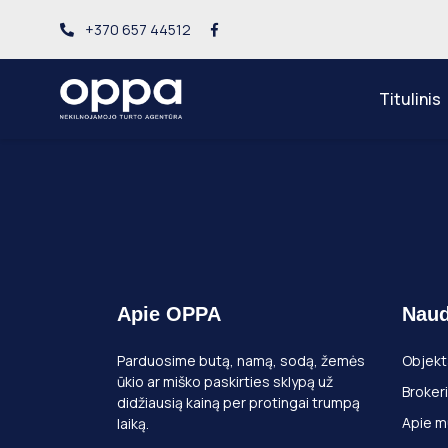
+370 657 44512
Titulinis
Apie OPPA
Naud
Parduosime butą, namą, sodą, žemės
Objekt
ūkio ar miško paskirties sklypą už
Brokeri
didžiausią kainą per protingai trumpą
Apie m
laiką.