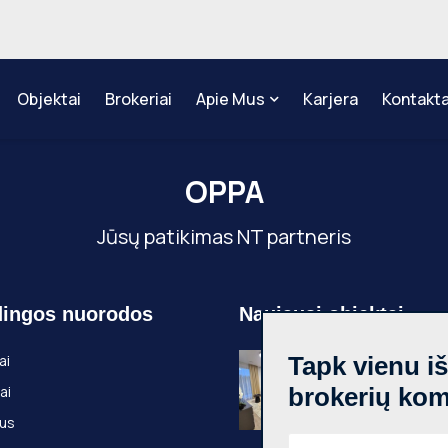
Objektai
Brokeriai
Apie Mus
Karjera
Kontakta
OPPA
Jūsų patikimas NT partneris
ingos nuorodos
Naujausi objektai
Nuomojamas 2
ai
Tapk vienu i
kambarių butas
ai
brokerių ko
Pilaitė, Pilkalnio
36m², 3 aukštas
us
Pilkalnio g., Vilni