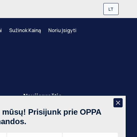
LT
i
Sužinok Kainą
Noriu Įsigyti
Naujienraštis
š mūsų! Prisijunk prie OPPA
,
mandos.
 g.,
, €750
Prenumeruoti
aus m.