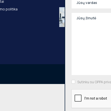
tai
mo politika
Nuomojamas 2
kambarių butas
Pašilaičiai, Leič
54m², 3 aukštas
Leičių g., Vilniaus
Sutinku su OPPA priv