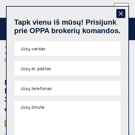
+370 657 44512
LT
Tapk vienu iš mūsų! Prisijunk
prie OPPA brokerių komandos.
Brokeriai
Indrė Sirijos Giraitė
Nuomojamas 1 kambario butas, Naujamiestis, Statybininkų
g., 21m², 3 aukštas
Nuomojamas 1 kambario butas,
Naujamiestis, Statybininkų g., 21m²,
3 aukštas
Vilniaus m., Naujamiestis, Statybininkų g.
Išnuomotas