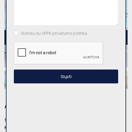
Sutinku su OPPA privatumo politika
Siųsti
Adresas
Savivaldybė:
Vilnius
Miestas:
Vilniaus m.