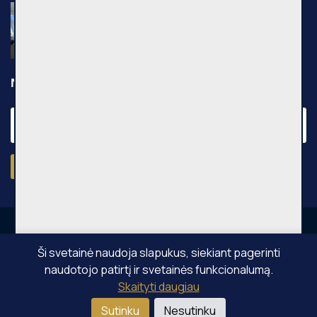
Nuomojamas 2 kambarių butas, Pilaitė,
Pilkalnio g., 36m², 3 aukštas, €750
Pilkalnio g., Vilniaus m.
Naujienraštis
Prenumeruoti
Ši svetainė naudoja slapukus, siekiant pagerinti
naudotojo patirtį ir svetainės funkcionalumą.
OPPA © Visos teisės saugomos 2026
Skaityti daugiau
Sutinku
Nesutinku