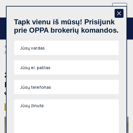
+370 657 44512
LT
Tapk vienu iš mūsų! Prisijunk
prie OPPA brokerių komandos.
Brokeriai
Karolis Petraitis
2 kambarių butas, Eiguliai, Sukilėlių pr., 50.46m², 7 aukštas
2 kambarių butas, Eiguliai, Sukilėlių
pr., 50.46m², 7 aukštas
Kauno m., Eiguliai, Sukilėlių pr.
Parduotas