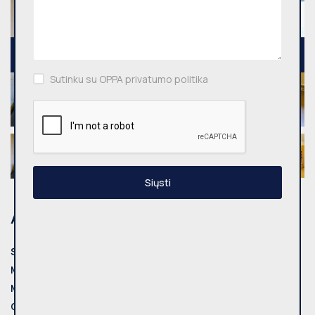
Sutinku su OPPA privatumo politika
Siųsti
Adresas
Savivaldybė:
Kaunas
Miestas:
Kauno m.
Mikrorajonas:
Eiguliai
Gatvė:
Sukilėlių pr.