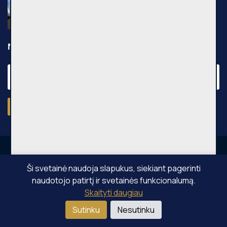
Pilkalnio g., 36m², 3 aukštas, €750
Pilkalnio g., Vilniaus m.
Naujienraštis
Prenumeruoti
Ši svetainė naudoja slapukus, siekiant pagerinti
naudotojo patirtį ir svetainės funkcionalumą.
OPPA © Visos teisės saugomos 2026
Skaityti daugiau
Sutinku
Nesutinku