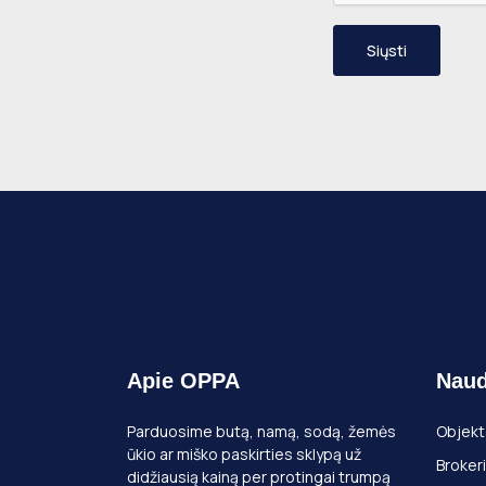
Siųsti
Apie OPPA
Naud
Parduosime butą, namą, sodą, žemės
Objekt
ūkio ar miško paskirties sklypą už
Brokeri
didžiausią kainą per protingai trumpą