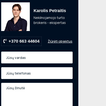
Karolis Petraitis
Nekilnojamojo turto
brokeris - ekspertas
+370 663 44604
Žiūrėti objektus