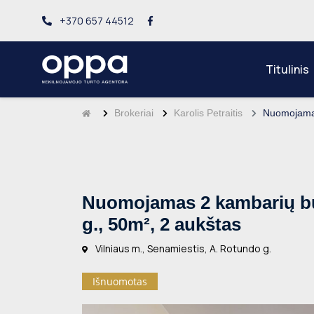
+370 657 44512
Titulinis
Brokeriai
Karolis Petraitis
Nuomojamas
Nuomojamas 2 kambarių bu
g., 50m², 2 aukštas
Vilniaus m., Senamiestis, A. Rotundo g.
Išnuomotas