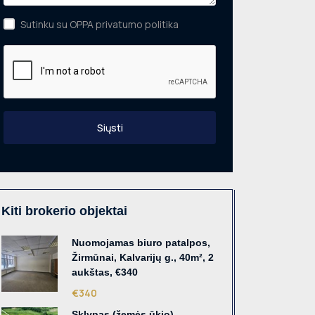
Sutinku su OPPA privatumo politika
Siųsti
Kiti brokerio objektai
Nuomojamas biuro patalpos,
Žirmūnai, Kalvarijų g., 40m², 2
aukštas, €340
€340
Sklypas (žemės ūkio),