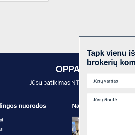
Tapk vienu i
brokerių ko
OPPA
Jūsų patikimas NT partneris
ingos nuorodos
Naujausi objektai
Nuomojamas 2
ai
kambarių butas
ai
Pilaitė, Pilkalnio