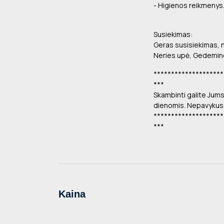
- Higienos reikmenys
Susiekimas:
Geras susisiekimas, n
Neries upė, Gedemin
********************
***
Skambinti galite Jums
dienomis. Nepavykus 
********************
***
Kaina