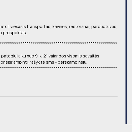
.
etoli viešasis transportas, kavinės, restoranai, parduotuvės,
o prospektas.
*********************************************************
 patogiu laiku nuo 9 iki 21 valandos visomis savaitės
prisiskambinti, rašykite sms - perskambinsiu.
*********************************************************