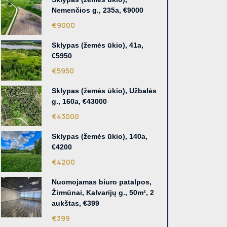
Nemenčios g., 235a, €9000
€9000
Sklypas (žemės ūkio), 41a,
€5950
€5950
Sklypas (žemės ūkio), Užbalės
g., 160a, €43000
€43000
Sklypas (žemės ūkio), 140a,
€4200
€4200
Nuomojamas biuro patalpos,
Žirmūnai, Kalvarijų g., 50m², 2
aukštas, €399
€399