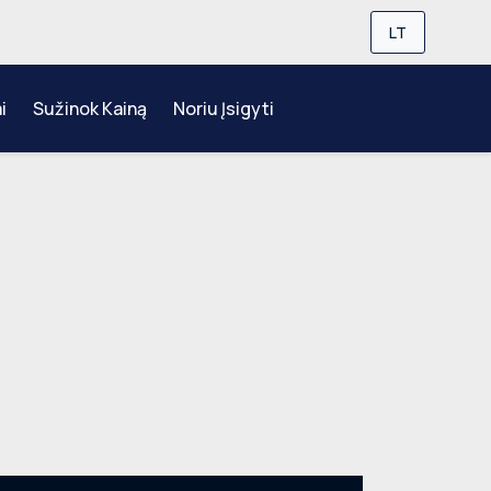
LT
i
Sužinok Kainą
Noriu Įsigyti