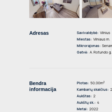
Adresas
Savivaldybė:
Vilnius
Miestas:
Vilniaus m.
Mikrorajonas:
Senam
Gatvė:
A. Rotundo g.
2
Bendra
Plotas:
50,00m
informacija
Kambarių skaičius:
Aukštas:
2
Aukštų sk.:
4
Metai:
2022