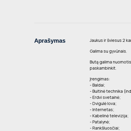
Aprašymas
Jaukus ir šviesus 2 kamb
Galima su gyvūnais.
Butą galima nuomotis 
paskambinkit.
Įrengimas:
- Baldai;
- Buitinė technika (ind
- Erdvi svetainė;
- Dvigulė lova;
- Internetas;
- Kabelinė televizija;
- Patalynė;
- Rankšluosčiai;