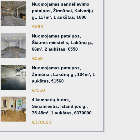
Nuomojamas sandėliavimo
patalpos, Žirmūnai, Kalvarijų
g., 117m², 1 aukštas, €890
€890
Nuomojamas patalpos,
Šiaurės miestelis, Lakūnų g.,
66m², 2 aukštas, €550
€550
Nuomojamas patalpos,
Žirmūnai, Lakūnų g., 104m², 1
aukštas, €1560
€1560
4 kambarių butas,
Senamiestis, Islandijos g.,
75.45m², 1 aukštas, €370000
€370000