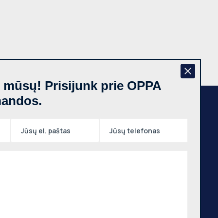
š mūsų! Prisijunk prie OPPA
mandos.
Naujienraštis
,
 g.,