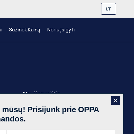
LT
i
Sužinok Kainą
Noriu Įsigyti
Naujienraštis
š mūsų! Prisijunk prie OPPA
,
mandos.
auno
tas,
Prenumeruoti