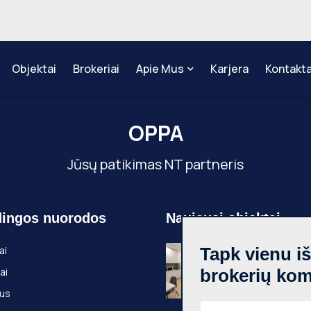
Objektai
Brokeriai
Apie Mus
Karjera
Kontakta
OPPA
Jūsų patikimas NT partneris
ingos nuorodos
Naujausi objektai
Nuomojamas 1
ai
Tapk vienu i
kambario butas
ai
brokerių ko
Senamiestis, K
g., 25m², 3 aukš
us
€500