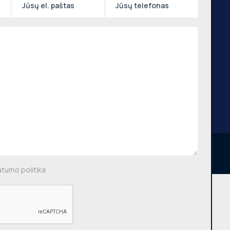
 m.
,
 g.,
, €750
aus m.
OPPA © Visos teisės saugomos 2026
atumo politika