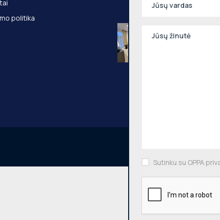
tai
Kauno g., Vilniaus
mo politika
Nuomojamas 2
kambarių butas
Pilaitė, Pilkalnio
36m², 3 aukštas
Pilkalnio g., Vilni
Sutinku su OPPA priv