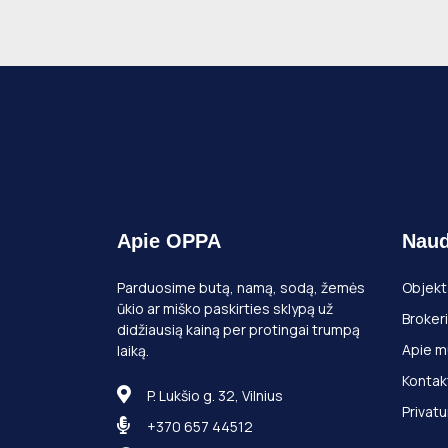
Apie OPPA
Naud
Parduosime butą, namą, sodą, žemės
Objekt
ūkio ar miško paskirties sklypą už
Brokeri
didžiausią kainą per protingai trumpą
Apie m
laiką.
Kontak
P. Lukšio g. 32, Vilnius
Privatu
+370 657 44512