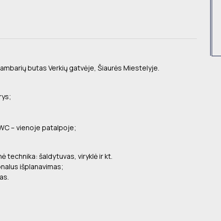
mbarių butas Verkių gatvėje, Šiaurės Miestelyje.
rys;
 WC – vienoje patalpoje;
nė technika: šaldytuvas, viryklė ir kt.
onalus išplanavimas;
as.