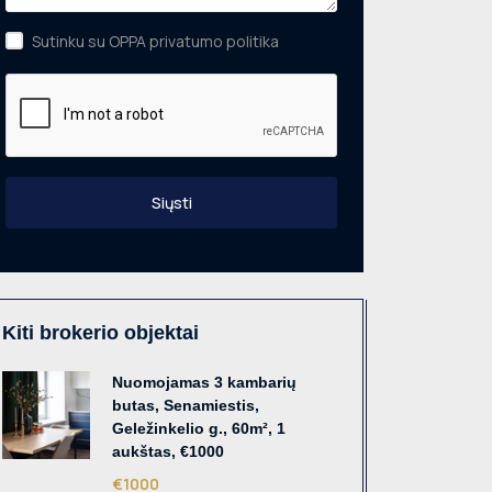
Sutinku su OPPA privatumo politika
Siųsti
Kiti brokerio objektai
Nuomojamas 3 kambarių
butas, Senamiestis,
Geležinkelio g., 60m², 1
aukštas, €1000
€1000