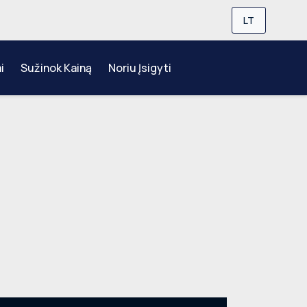
LT
i
Sužinok Kainą
Noriu Įsigyti