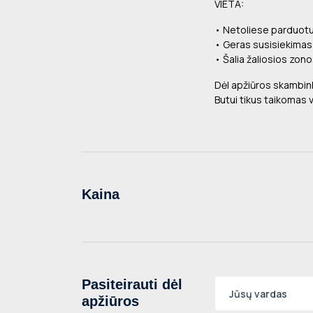
VIETA:
• Netoliese parduotu
• Geras susisiekimas 
• Šalia žaliosios zon
Dėl apžiūros skambin
Butui tikus taikomas 
Kaina
Pasiteirauti dėl
apžiūros