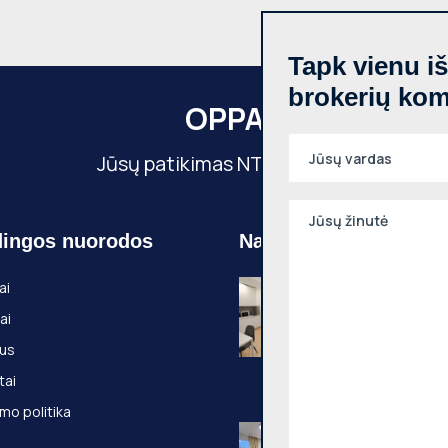
Tapk vienu i
brokerių ko
OPPA
Jūsų patikimas NT partneris
ingos nuorodos
Naujausi objektai
Nuomojamas 1
ai
kambario butas
ai
Senamiestis, K
g., 25m², 3 aukš
us
€500
tai
Kauno g., Vilniaus
mo politika
Nuomojamas 2