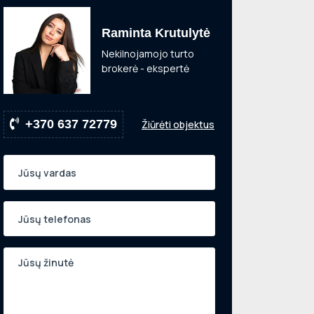
Raminta Krutulytė
Nekilnojamojo turto
brokerė - ekspertė
+370 637 72779
Žiūrėti objektus