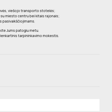
vės, viešojo transporto stotelės;
su miesto centru bei kitais rajonais;
os pasivaikščiojimams.
kite Jums patogiu metu.
vienkartinis tarpininkavimo mokestis.