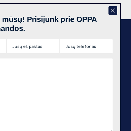
š mūsų! Prisijunk prie OPPA
mandos.
Naujienraštis
,
auno
tas,
Prenumeruoti
 m.