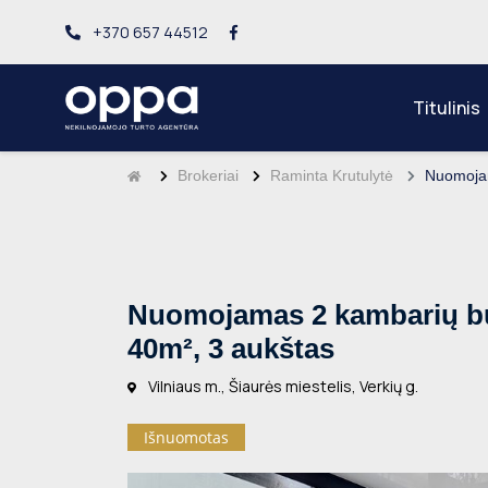
+370 657 44512
Titulinis
Brokeriai
Raminta Krutulytė
Nuomojam
Nuomojamas 2 kambarių buta
40m², 3 aukštas
Vilniaus m., Šiaurės miestelis, Verkių g.
Išnuomotas