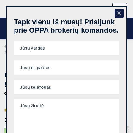
+370 657 44512
LT
Tapk vienu iš mūsų! Prisijunk
prie OPPA brokerių komandos.
Brokeriai
Rolandas Budrikas
Garažas, Pašilaičiai, Perkūnkiemio g., 12m², €9500
Garažas, Pašilaičiai, Perkūnkiemio
g., 12m², €9500
Vilniaus m., Pašilaičiai, Perkūnkiemio g.
€9500
(791,67 €/m²)
2026-02-13
Peržiūrėjo:
493