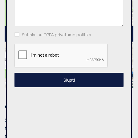
Sutinku su OPPA privatumo politika
Siųsti
Adresas
Savivaldybė:
Vilnius
Miestas:
Vilniaus m.
Mikrorajonas:
Pašilaičiai