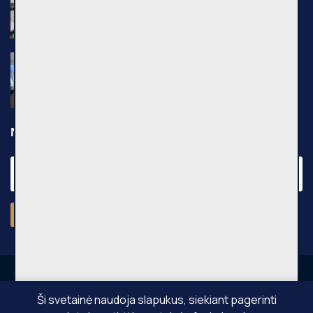
Kauno g., 25m², 3 aukštas, €500
Kauno g., Vilniaus m.
Nuomojamas 2 kambarių butas, Pilaitė,
Pilkalnio g., 36m², 3 aukštas, €750
Pilkalnio g., Vilniaus m.
Naujienraštis
Prenumeruoti
Ši svetainė naudoja slapukus, siekiant pagerinti