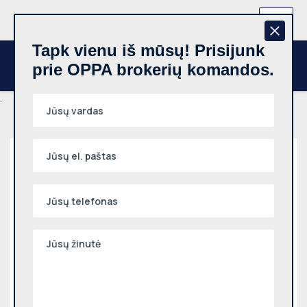
+370 657 44512
LT
Tapk vienu iš mūsų! Prisijunk
prie OPPA brokerių komandos.
.