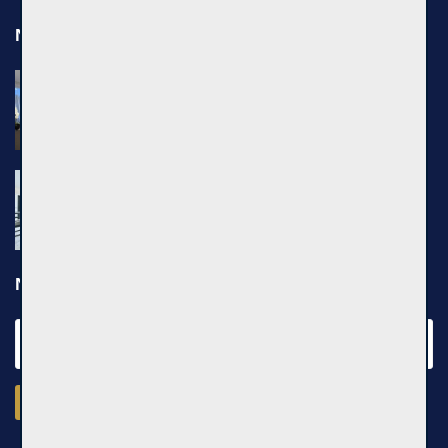
Naujausi objektai
Nuomojamas 2 kambarių butas, Pilaitė,
Pilkalnio g., 36m², 3 aukštas, €750
Pilkalnio g., Vilniaus m.
Nuomojamas 2 kambarių butas, Pašilaičiai,
Leičių g., 54m², 3 aukštas, €640
Leičių g., Vilniaus m.
Naujienraštis
Prenumeruoti