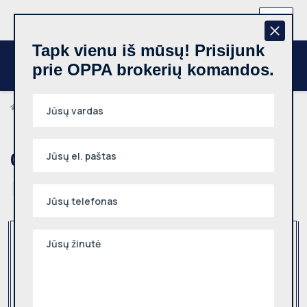
+370 657 44512
LT
Tapk vienu iš mūsų! Prisijunk
prie OPPA brokerių komandos.
Brokeriai
Vytautas Sabaliauskas
Objektai
0
Rezultatų nerasta
Nuoma
trumpalaikeNuoma
Iš naujo
Tipas
Nuoma
(2)
Pardavimas
(3)