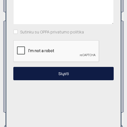
Top pasiūlymai
(0)
Objektas
Sutinku su OPPA privatumo politika
Visi
(5)
Butas
(2)
Namas, Sodyba, Sodo Namas
(3)
Garažas
(0)
Siųsti
Patalpos
(0)
Sklypas
(0)
Trumpalaikė nuoma
(0)
Kambario nuoma
(0)