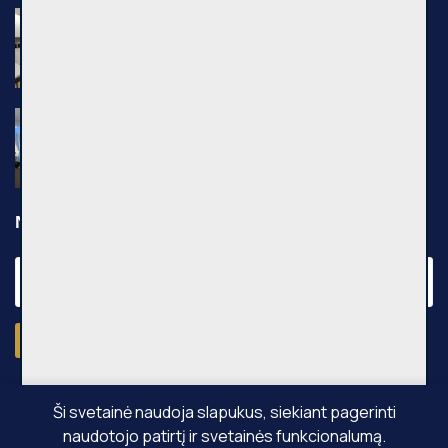
Nuomojamas 1 kambario butas, Senamiestis,
Kauno g., 25m², 3 aukštas, €500
Kauno g., Vilniaus m.
Nuomojamas 2 kambarių butas, Pilaitė,
Pilkalnio g., 36m², 3 aukštas, €750
Pilkalnio g., Vilniaus m.
Naujienraštis
Prenumeruoti
Ši svetainė naudoja slapukus, siekiant pagerinti
naudotojo patirtį ir svetainės funkcionalumą.