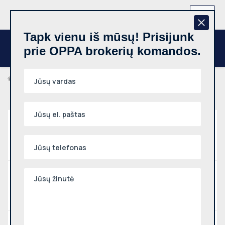
+370 657 44512
LT
Tapk vienu iš mūsų! Prisijunk
prie OPPA brokerių komandos.
Objektai
Objektas
Butas
Tipas
Nuoma