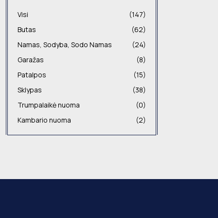
Visi
(147)
Butas
(62)
Namas, Sodyba, Sodo Namas
(24)
Garažas
(8)
Patalpos
(15)
Sklypas
(38)
Trumpalaikė nuoma
(0)
Kambario nuoma
(2)