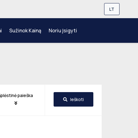
LT
i
Sužinok Kainą
Noriu Įsigyti
šplėstinė paieška
Ieškoti