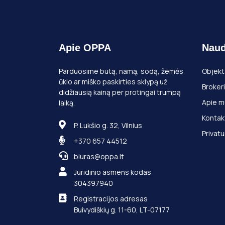
Apie OPPA
Naud
Parduosime butą, namą, sodą, žemės
Objekt
ūkio ar miško paskirties sklypą už
Brokeri
didžiausią kainą per protingai trumpą
Apie m
laiką.
Kontak
P. Lukšio g. 32, Vilnius
Privatu
+370 657 44512
biuras@oppa.lt
Juridinio asmens kodas
304397940
Registracijos adresas
Buivydiškių g. 11-60, LT-07177