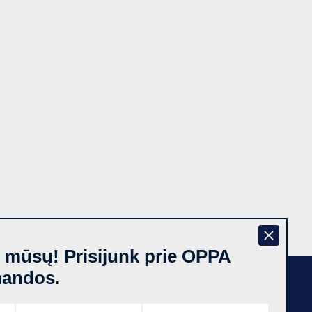
š mūsų! Prisijunk prie OPPA
mandos.