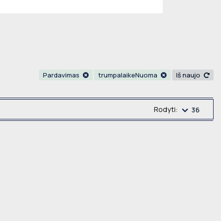
Pardavimas
trumpalaikeNuoma
Iš naujo
Rodyti:
36