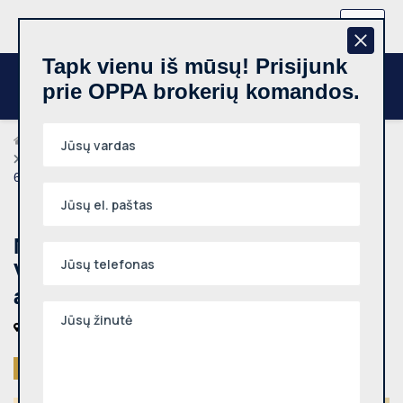
+370 657 44512
LT
Tapk vienu iš mūsų! Prisijunk
prie OPPA brokerių komandos.
Brokeriai
Akvilė Stancelytė
Nuomojamas 3 kambarių butas, Viršuliškės, Viršuliškių g.,
65m², 1 aukštas
Nuomojamas 3 kambarių butas,
Viršuliškės, Viršuliškių g., 65m², 1
aukštas
Vilniaus m., Viršuliškės, Viršuliškių g.
Išnuomotas