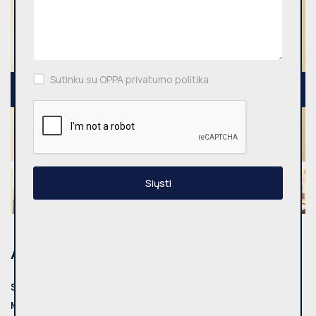
Sutinku su OPPA privatumo politika
Siųsti
Adresas
Savivaldybė:
Vilnius
Miestas:
Vilniaus m.