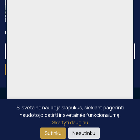
Leičių g., 54m², 3 aukštas, €640
Leičių g., Vilniaus m.
Naujienraštis
Prenumeruoti
Ši svetainė naudoja slapukus, siekiant pagerinti
naudotojo patirtį ir svetainės funkcionalumą.
OPPA © Visos teisės saugomos 2026
Skaityti daugiau
Sutinku
Nesutinku