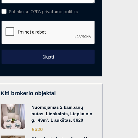
Sutinku su OPPA privatumo politika
Siųsti
Kiti brokerio objektai
Nuomojamas 2 kambarių
butas, Liepkalnis, Liepkalnio
g., 49m², 1 aukštas, €620
€620