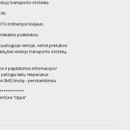
iešojo transporto stotelės.
IKI.
GTU inžinerijos licėjaus.
takalnio poliklinikos.
i patogioje vietoje, netoli prekybos
elių bei viešojo transporto stotelių.
ros ir papildomos informacijos!
 patogiu laiku. Nepavykus
ite SMS žinutę - perskambinsiu.
************
entūra "Oppa"