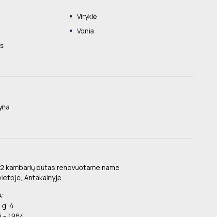
Viryklė
Vonia
as
pyna
 2 kambarių butas renovuotame name
vietoje, Antakalnyje.
A:
 g. 4
 – 1964