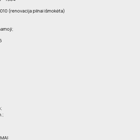
10 (renovacija pilnai išmokėta)
namoji;
6
;
m;
.;
UMAI: