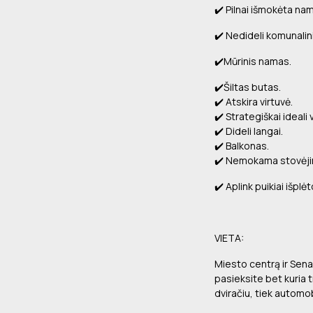
✔️ Pilnai išmokėta na
✔️ Nedideli komunalin
✔️Mūrinis namas.
✔️Šiltas butas.
✔️ Atskira virtuvė.
✔️ Strategiškai ideali
✔️ Dideli langai.
✔️ Balkonas.
✔️ Nemokama stovėjim
✔️ Aplink puikiai išplė
VIETA:
Miesto centrą ir Sena
pasieksite bet kuria 
dviračiu, tiek automob