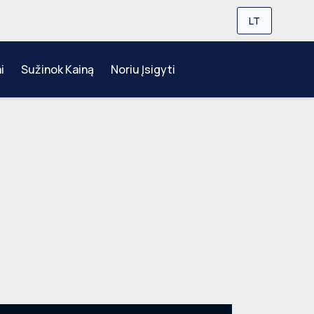
LT
i
Sužinok Kainą
Noriu Įsigyti