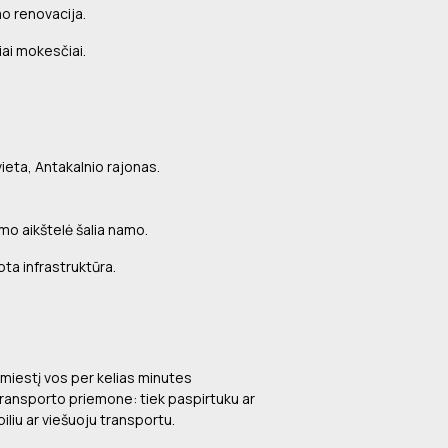
mo renovacija.
iai mokesčiai.
 vieta, Antakalnio rajonas.
o aikštelė šalia namo.
tota infrastruktūra.
miestį vos per kelias minutes
transporto priemone: tiek paspirtuku ar
iliu ar viešuoju transportu.