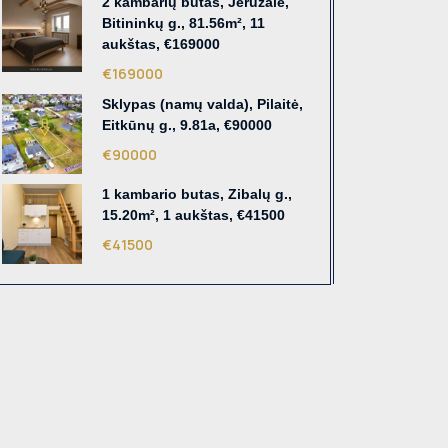
2 kambarių butas, Jeruzalė,
Bitininkų g., 81.56m², 11
aukštas, €169000
€169000
Sklypas (namų valda), Pilaitė,
Eitkūnų g., 9.81a, €90000
€90000
1 kambario butas, Zibalų g.,
15.20m², 1 aukštas, €41500
€41500