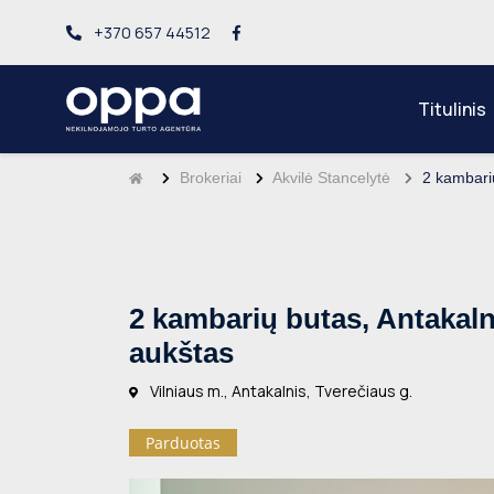
+370 657 44512
Titulinis
Brokeriai
Akvilė Stancelytė
2 kambarių
2 kambarių butas, Antakalni
aukštas
Vilniaus m., Antakalnis, Tverečiaus g.
Parduotas