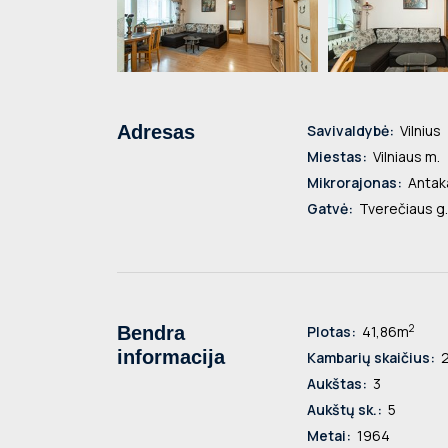
Adresas
Savivaldybė:
Vilnius
Miestas:
Vilniaus m.
Mikrorajonas:
Antaka
Gatvė:
Tverečiaus g.
2
Bendra
Plotas:
41,86m
informacija
Kambarių skaičius:
Aukštas:
3
Aukštų sk.:
5
Metai:
1964