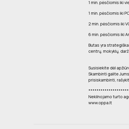
1 min. pėsčiomis iki v
1 min. pėsčiomis iki PC 
2 min. pėsčiomis iki V
6 min. pėsčiomis iki An
Butas yra strategiška
centrų, mokyklų, darž
Susisiekite dėl apžiū
Skambinti galite Jums
prisiskambinti, rašyk
********************
Nekilnojamo turto ag
www.oppa.lt