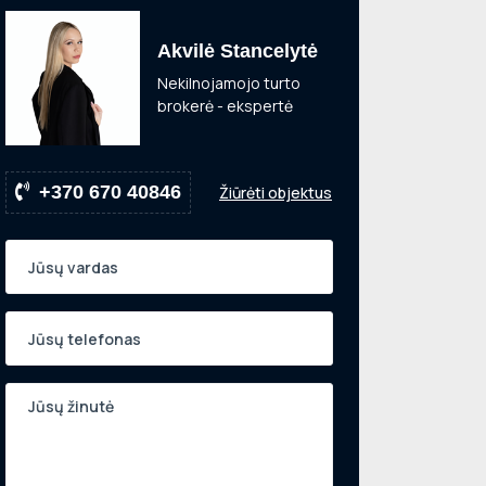
Akvilė Stancelytė
Nekilnojamojo turto
brokerė - ekspertė
+370 670 40846
Žiūrėti objektus