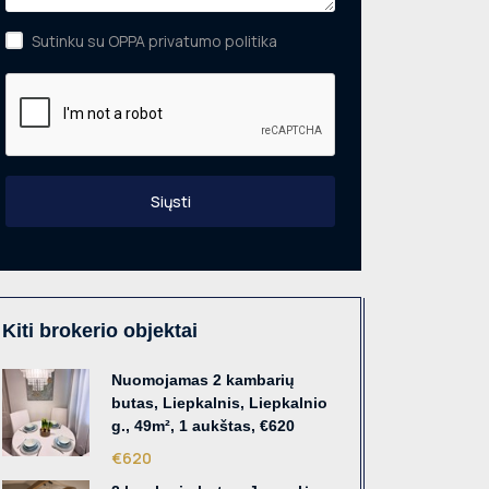
Sutinku su OPPA privatumo politika
Siųsti
Kiti brokerio objektai
Nuomojamas 2 kambarių
butas, Liepkalnis, Liepkalnio
g., 49m², 1 aukštas, €620
€620