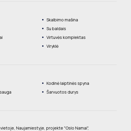
Skalbimo mašina
Su baldais
ai
Virtuvės komplektas
Viryklė
Kodinė laiptinės spyna
psauga
Šarvuotos durys
e vietoje, Naujamiestyje, projekte "Oslo Namai",