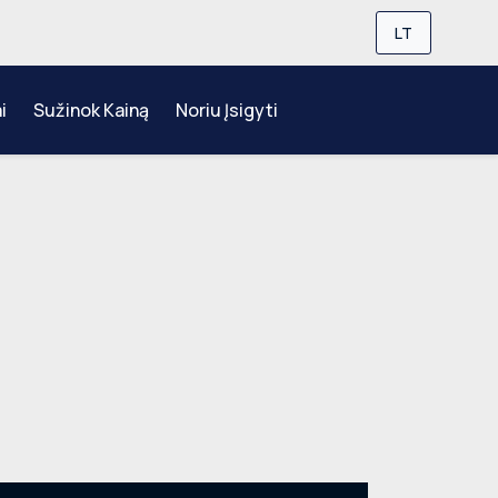
LT
i
Sužinok Kainą
Noriu Įsigyti