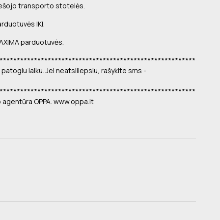
iešojo transporto stotelės.
arduotuvės IKI.
 MAXIMA parduotuvės.
*********************************************************
atogiu laiku. Jei neatsiliepsiu, rašykite sms -
*********************************************************
o agentūra OPPA. www.oppa.lt