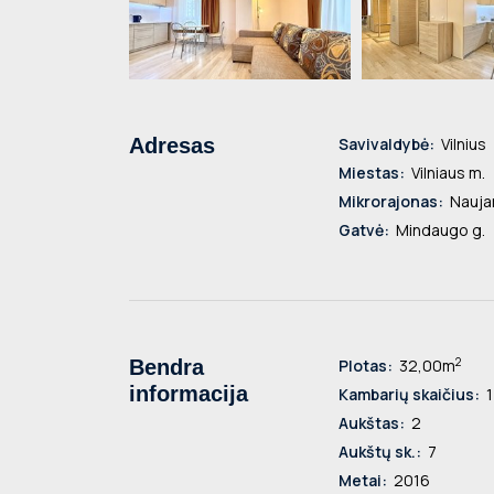
Adresas
Savivaldybė:
Vilnius
Miestas:
Vilniaus m.
Mikrorajonas:
Nauja
Gatvė:
Mindaugo g.
2
Bendra
Plotas:
32,00m
informacija
Kambarių skaičius:
1
Aukštas:
2
Aukštų sk.:
7
Metai:
2016