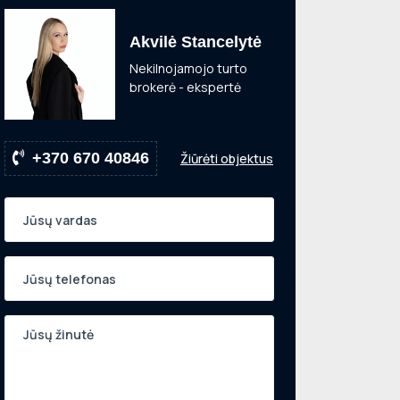
Akvilė Stancelytė
Nekilnojamojo turto
brokerė - ekspertė
+370 670 40846
Žiūrėti objektus