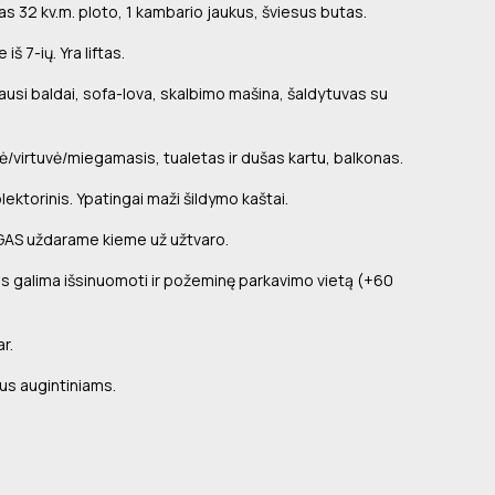
 32 kv.m. ploto, 1 kambario jaukus, šviesus butas.
š 7-ių. Yra liftas.
giausi baldai, sofa-lova, skalbimo mašina, šaldytuvas su
ė/virtuvė/miegamasis, tualetas ir dušas kartu, balkonas.
lektorinis. Ypatingai maži šildymo kaštai.
S uždarame kieme už užtvaro.
 galima išsinuomoti ir požeminę parkavimo vietą (+60
r.
us augintiniams.