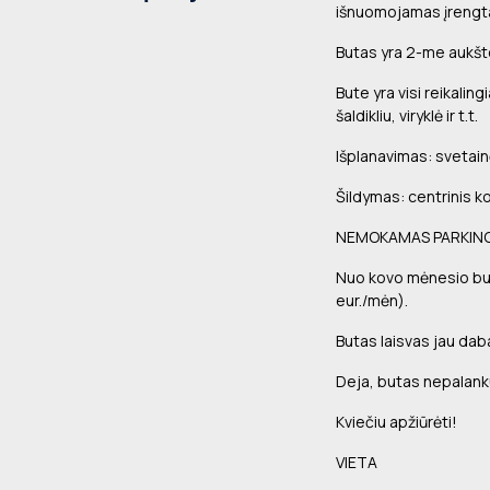
išnuomojamas įrengtas
Butas yra 2-me aukšte i
Bute yra visi reikalin
šaldikliu, viryklė ir t.t.
Išplanavimas: svetain
Šildymas: centrinis ko
NEMOKAMAS PARKINGA
Nuo kovo mėnesio bus
eur./mėn).
Butas laisvas jau daba
Deja, butas nepalank
Kviečiu apžiūrėti!
VIETA