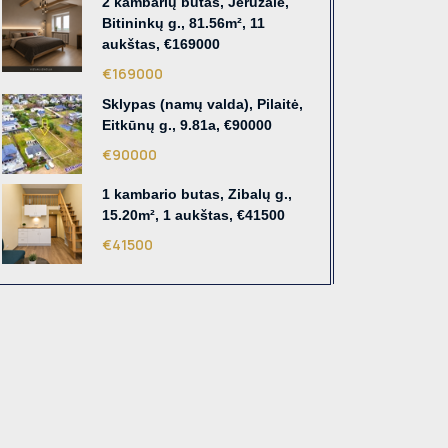
2 kambarių butas, Jeruzalė,
Bitininkų g., 81.56m², 11
aukštas, €169000
€169000
Sklypas (namų valda), Pilaitė,
Eitkūnų g., 9.81a, €90000
€90000
1 kambario butas, Zibalų g.,
15.20m², 1 aukštas, €41500
€41500