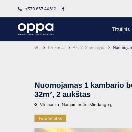
+370 657 44512
Titulinis
Brokeriai
Akvilė Stancelytė
Nuomojama
Nuomojamas 1 kambario but
32m², 2 aukštas
Vilniaus m., Naujamiestis, Mindaugo g.
Išnuomotas