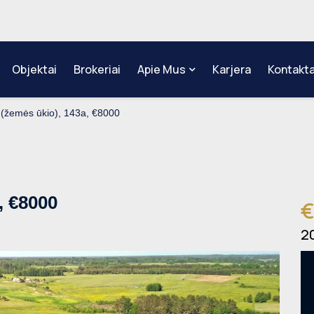
Objektai
Brokeriai
Apie Mus
Karjera
Kontakta
 (žemės ūkio), 143a, €8000
, €8000
€
2