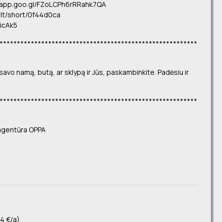
.app.goo.gl/FZoLCPh6rRRahk7QA
s.lt/short/0f44d0ca
4icAk5
*********************************************************
savo namą, butą, ar sklypą ir Jūs, paskambinkite. Padėsiu ir
*********************************************************
 agentūra OPPA
4 €/a)