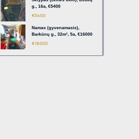
g., 16a, €5400
€5400
Namas (gyvenamasis),
Barkūnų g., 32m², 5a, €16000
€16000