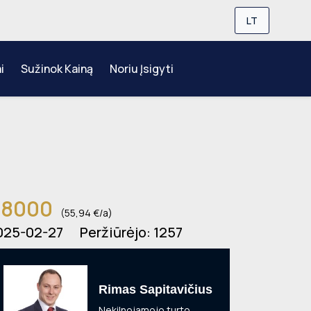
LT
i
Sužinok Kainą
Noriu Įsigyti
8000
(55,94 €/a)
025-02-27
Peržiūrėjo:
1257
Rimas Sapitavičius
Nekilnojamojo turto