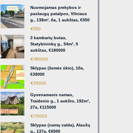
Nuomojamas prekybos ir
paslaugų patalpos, Vilniaus
g., 138m², 6a, 1 aukštas, €550
€550
3 kambarių butas,
Statybininkų g., 54m², 5
aukštas, €180000
€180000
Sklypas (žemės ūkio), 10a,
€39000
€39000
Gyvenamasis namas,
Traidenio g., 1 aukšto, 192m²,
27a, €115000
€115000
Sklypas (namų valda), Alaušų
g., 137a, €6500