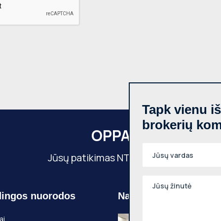
Tapk vienu i
brokerių ko
OPPA
Jūsų patikimas NT partneris
ingos nuorodos
Naujausi objektai
Nuomojamas 1
ai