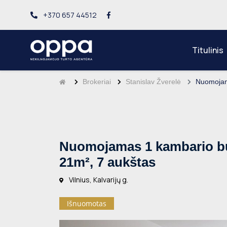
+370 657 44512
Titulinis
Brokeriai
Stanislav Žverelė
Nuomojama
Nuomojamas 1 kambario buta
21m², 7 aukštas
Vilnius, Kalvarijų g.
Išnuomotas