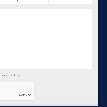
Naujienraštis
,
 g.,
, €750
Prenumeruoti
aus m.
,
ių g.,
, €640
atumo politika
 m.