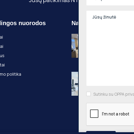
ingos nuorodos
Naujausi objektai
Nuomojamas 2
ai
kambarių butas
ai
Pilaitė, Pilkalnio
36m², 3 aukštas
us
Pilkalnio g., Vilni
tai
mo politika
Nuomojamas 2
kambarių butas
Pašilaičiai, Leič
54m², 3 aukštas
Sutinku su OPPA priv
Leičių g., Vilniaus