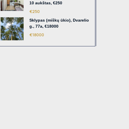
10 aukštas, €250
€250
Sklypas (miškų ūkio), Dvarelio
g., 77a, €18000
€18000