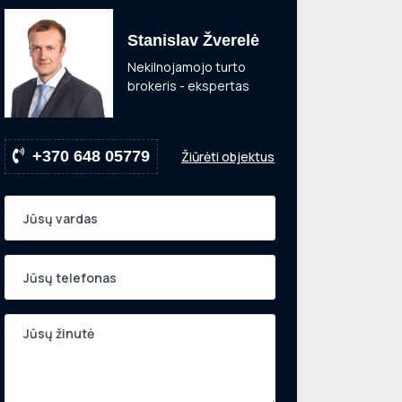
Stanislav Žverelė
Nekilnojamojo turto
brokeris - ekspertas
+370 648 05779
Žiūrėti objektus