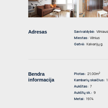
Adresas
Savivaldybė:
Vilniaus
Miestas:
Vilnius
Gatvė:
Kalvarijų g.
2
Bendra
Plotas:
21,00m
informacija
Kambarių skaičius:
1
Aukštas:
7
Aukštų sk.:
9
Metai:
1974