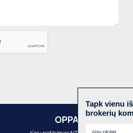
Tapk vienu i
brokerių ko
OPPA
Jūsų patikimas NT partneris