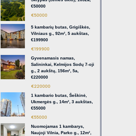
€50000
€50000
5 kambarių butas, Grigiškės,
Vilniaus g., 92m², 5 aukštas,
€199900
€199900
Gyvenamasis namas,
Salininkai, Kelmijos Sodų 7-oji
g., 2 aukštų, 156m², 5a,
€220000
€220000
1 kambario butas, Šeškinė,
Ukmergės g., 14m², 3 aukštas,
€55000
€55000
Nuomojamas 1 kambarys,
Naujoji Vilnia, Parko g., 12m²,