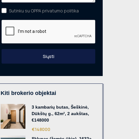
Sutinku su OPPA privatumo politika
Siųsti
Kiti brokerio objektai
3 kambarių butas, Šeškinė,
Dūkštų g., 62m², 2 aukštas,
€148000
€148000
Sklypas (žemės ūkio), 1632a,