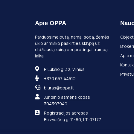
Apie OPPA
Naud
Parduosime butą, namą, sodą, žemės
Objekt
ūkio ar miško paskirties sklypą už
Brokeri
didžiausią kainą per protingai trumpą
Apie m
laiką.
Kontak
P. Lukšio g. 32, Vilnius
Privatu
+370 657 44512
biuras@oppa.lt
Juridinio asmens kodas
304397940
Registracijos adresas
Buivydiškių g. 11-60, LT-07177