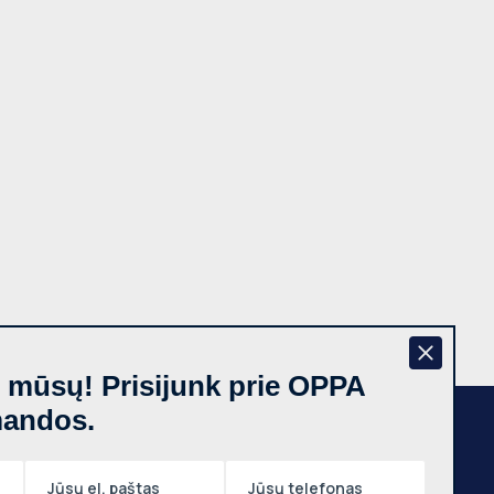
š mūsų! Prisijunk prie OPPA
mandos.