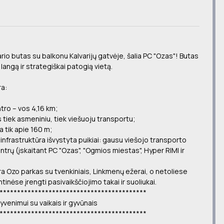
o butas su balkonu Kalvarijų gatvėje, šalia PC "Ozas"! Butas
 langą ir strategiškai patogią vietą.
ra:
ntro – vos 4,16 km;
tiek asmeniniu, tiek viešuoju transportu;
a tik apie 160 m;
 infrastruktūra išvystyta puikiai: gausu viešojo transporto
ntrų (įskaitant PC "Ozas", "Ogmios miestas", Hyper RIMI ir
a Ozo parkas su tvenkiniais, Linkmenų ežerai, o netoliese
ntinėse įrengti pasivaikščiojimo takai ir suoliukai.
******************************************
yvenimui su vaikais ir gyvūnais
******************************************