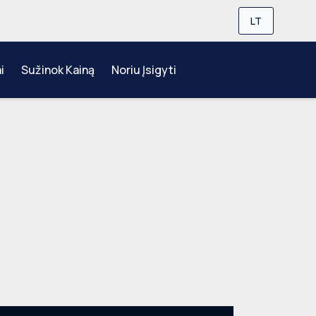
LT
i
Sužinok Kainą
Noriu Įsigyti