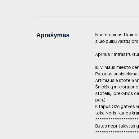
Aprašymas
Nuomojamas 1 kambari
siūlo puikų vaizdą pro
Aplinka ir Infrastruktū
Iki Vilniaus miesto ce
Patogus susisiekimas 
Artimiausia stotelė yr
Šnipiškių mikrorajone
stotelių, prekybos ce
pan.)
Kitapus Ozo gatvės yr
teka Neris, kurios kra
********************
Butas nepritaikytas g
********************