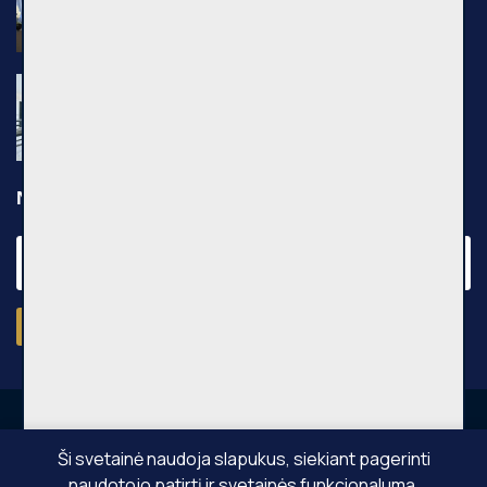
Pilkalnio g., Vilniaus m.
Nuomojamas 2 kambarių butas, Pašilaičiai,
Leičių g., 54m², 3 aukštas, €640
Leičių g., Vilniaus m.
Naujienraštis
Prenumeruoti
Ši svetainė naudoja slapukus, siekiant pagerinti
naudotojo patirtį ir svetainės funkcionalumą.