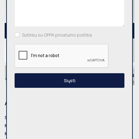
Sutinku su OPPA privatumo politika
Siųsti
Adresas
Savivaldybė:
Vilnius
Miestas:
Vilniaus m.
Mikrorajonas:
Naujoji Vilnia