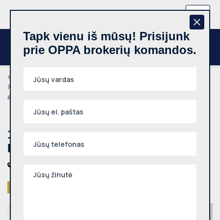
+370 657 44512
LT
Tapk vienu iš mūsų! Prisijunk
prie OPPA brokerių komandos.
Brokeriai
Stanislav Žverelė
1 kambario butas, Naujoji Vilnia, Darželio g., 29.60m², 2
aukštas
1 kambario butas, Naujoji Vilnia,
Darželio g., 29.60m², 2 aukštas
Vilniaus m., Naujoji Vilnia, Darželio g.
Parduotas