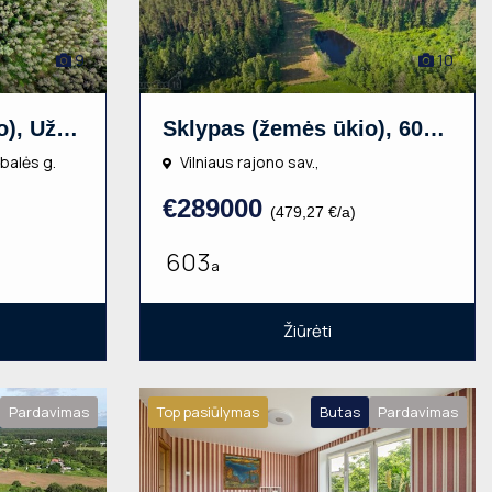
9
10
Sklypas (žemės ūkio), Užbalės g., 160a, €43000
Sklypas (žemės ūkio), 603a, €289000
žbalės g.
Vilniaus rajono sav.,
€289000
(479,27 €/a)
603
a
Žiūrėti
Pardavimas
Top pasiūlymas
Butas
Pardavimas