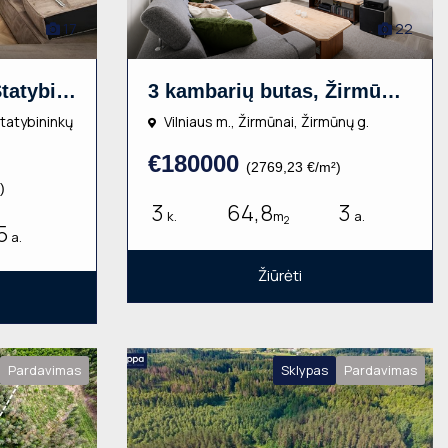
17
22
3 kambarių butas, Statybininkų g., 54m², 5 aukštas, €180000
3 kambarių butas, Žirmūnai, Žirmūnų g., 64.80m², 3 aukštas, €180000
 Statybininkų
Vilniaus m., Žirmūnai, Žirmūnų g.
€180000
(2769,23 €/m²)
)
3
64,8
3
k.
m
a.
2
5
a.
Žiūrėti
Pardavimas
Sklypas
Pardavimas