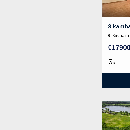
Kauno m.,
€1790
3
k.