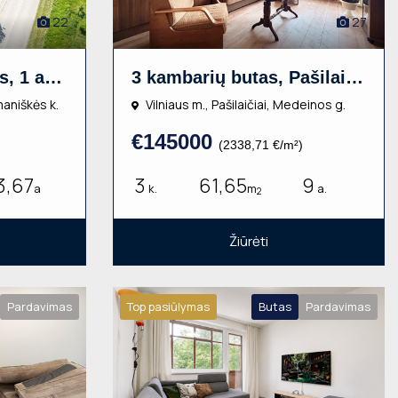
22
27
Gyvenamasis namas, 1 aukšto, 64.35m², 23.67a, €10000
3 kambarių butas, Pašilaičiai, Medeinos g., 61.65m², 9 aukštas, €145000
maniškės k.
Vilniaus m., Pašilaičiai, Medeinos g.
€145000
(2338,71 €/m²)
3,67
3
61,65
9
a
k.
m
a.
2
Žiūrėti
Pardavimas
Top pasiūlymas
Butas
Pardavimas