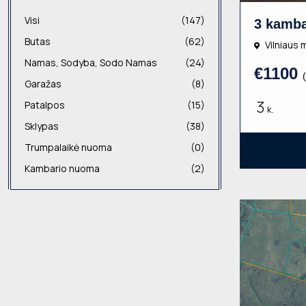
Visi
(147)
Butas
(62)
Vilniaus m
Namas, Sodyba, Sodo Namas
(24)
€1100
Garažas
(8)
3
Patalpos
(15)
k.
Sklypas
(38)
Trumpalaikė nuoma
(0)
Kambario nuoma
(2)