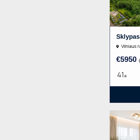
Vilniaus r
€5950
41
a