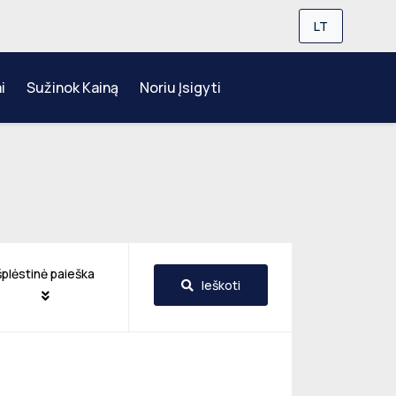
LT
i
Sužinok Kainą
Noriu Įsigyti
šplėstinė paieška
Ieškoti