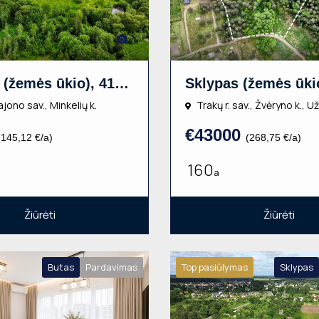
7
Sklypas (žemės ūkio), 41a, €5950
ajono sav., Minkelių k.
Trakų r. sav., Žvėryno k., U
€43000
(145,12 €/a)
(268,75 €/a)
160
a
Žiūrėti
Žiūrėti
Butas
Pardavimas
Top pasiūlymas
Sklypas