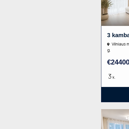
Vilniaus 
g.
€2440
3
k.