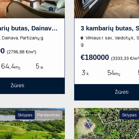
19
3 kambarių butas, Dainava, Partizanų g., 64.40m², 5 aukštas, €179000
 Dainava, Partizanų g.
Vilniaus r. sav., Vaidotų k.,
g.
00
(2796,88 €/m²)
€180000
(3333,33 €/m²
64,4
5
m
a.
2
3
54
k.
m
2
Žiūrėti
Žiūrėti
Sklypas
Pardavimas
Sklypas