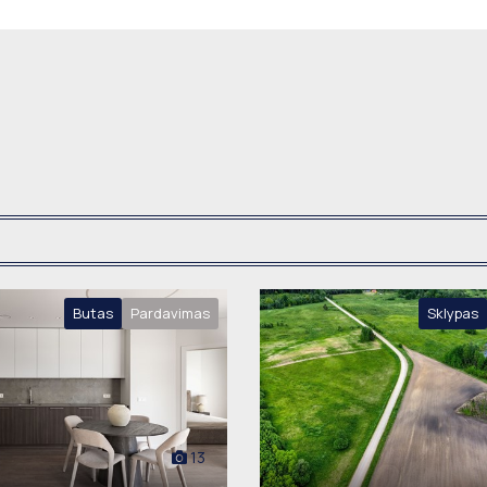
Butas
Pardavimas
Sklypas
13