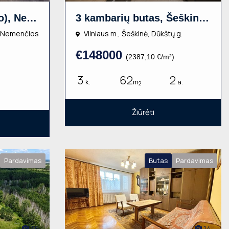
Sklypas (žemės ūkio), Nemenčios g., 235a, €9000
3 kambarių butas, Šeškinė, Dūkštų g., 62m², 2 aukštas, €148000
k., Nemenčios
Vilniaus m., Šeškinė, Dūkštų g.
€148000
(2387,10 €/m²)
3
62
2
k.
m
a.
2
Žiūrėti
Pardavimas
Butas
Pardavimas
36
14