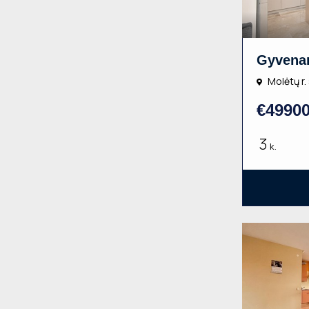
Molėtų r. 
€4990
3
k.