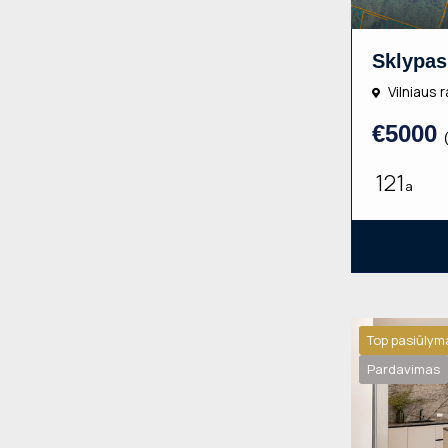
Vilniaus r
€5000
121
a
Top pasiūlym
Pardavimas