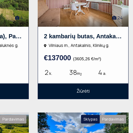
4
24
Sklypas (namų valda), Paluknės g., 14.49a, €14000
2 kambarių butas, Antakalnis, Klinikų g., 38m², 4 aukštas, €137000
Paluknės g.
Vilniaus m., Antakalnis, Klinikų g.
€137000
(3605,26 €/m²)
2
38
4
k.
m
a.
2
Žiūrėti
Pardavimas
Sklypas
Pardavimas