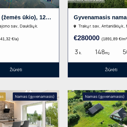
Sklypas (žemės ūkio), 121a, €5000
ajono sav., Daukšių k.
Trakų r. sav., Antaniškių k.,
€280000
(41,32 €/a)
(1891,89 €/m²
3
148
5
k.
m
2
Žiūrėti
Žiūrėti
as
Namas (gyvenamasis)
Namas (gyvenamasis)