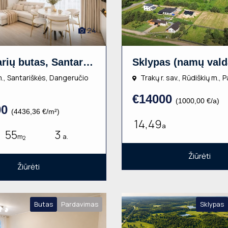
24
3 kambarių butas, Santariškės, Dangeručio g., 55m², 3 aukštas, €244000
m., Santariškės, Dangeručio
Trakų r. sav., Rūdiškių m., 
€14000
(1000,00 €/a)
00
(4436,36 €/m²)
14,49
a
55
3
m
a.
2
Žiūrėti
Žiūrėti
Butas
Pardavimas
Sklypas