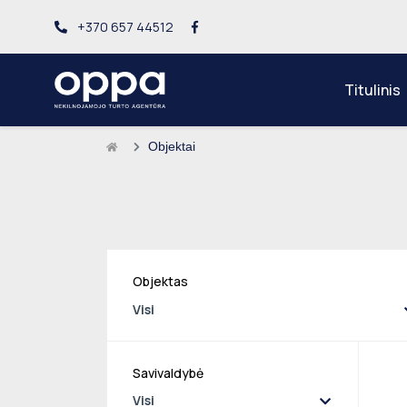
+370 657 44512
Titulinis
Objektai
Objektas
Visi
Savivaldybė
Visi