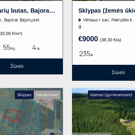
3 kambarių butas, Bajorai, Bajorų kel., 55m², 4 aukštas, €1100
., Bajorai, Bajorų kel.
Vilniaus r. sav., Pakryžės 
g.
(20,00 €/m²)
€9000
(38,30 €/a)
55
4
m
a.
2
235
a
Žiūrėti
Žiūrėti
Sklypas
Pardavimas
Namas (gyvenamasis)
1