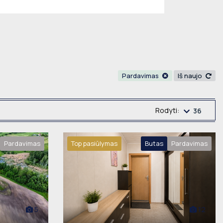
Pardavimas
Iš naujo
Rodyti:
36
Pardavimas
Top pasiūlymas
Butas
Pardavimas
5
12