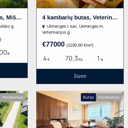
Gyvenamasis namas, Miško g., 2 aukštų, 148m², 500a, €280000
4 kambarių butas, Veterinarijos g., 70.30m², 1 aukštas, €77000
 Miško g.
Ukmergės r. sav., Ukmergės m.,
Veterinarijos g.
)
€77000
(1100,00 €/m²)
00
a
4
70,3
1
k.
m
a.
2
Žiūrėti
Pardavimas
Butas
Pardavimas