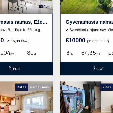
45
Gyvenamasis namas, Ežero g., 1 aukšto, 204m², 80a, €499000
sav., Bijutiškio k., Ežero g.
Švenčionių rajono sav., Si
00
€10000
(2446,08 €/m²)
(156,25 €/m²)
204
80
3
64,35
2
m
a
k.
m
2
2
Žiūrėti
Žiūrėti
Butas
Pardavimas
Butas